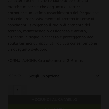
caratteristiche fisiche rendono la perlite una
matrice minerale che aggiunta ai terricci
garantisce un ottimo assorbimento dell’acqua che
poi cede progressivamente al terreno insieme ai
concimanti, svolgendo il ruolo di drenante del
terreno, mantenendolo ossigenato e areato,
filtrando le acque in eccesso e proteggendo dagli
sbalzi termici gli apparati radicali consentendone
un adeguato sviluppo.
FORMULAZIONE: Granulometria: 2-6 mm.
Formato
Flortis Perlite quantità
AGGIUNGI AL CARRELLO