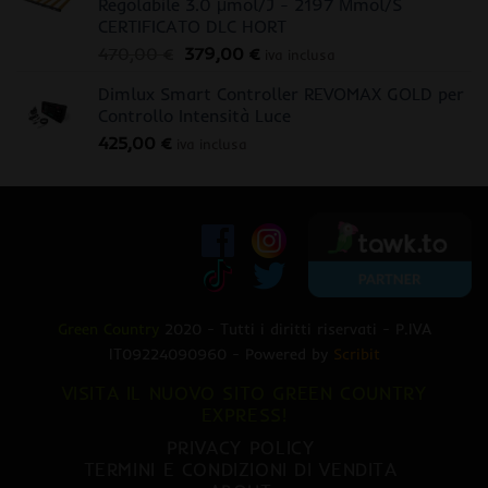
Regolabile 3.0 μmol/J - 2197 Μmol/S
CERTIFICATO DLC HORT
Il
Il
470,00
€
379,00
€
iva inclusa
prezzo
prezzo
Dimlux Smart Controller REVOMAX GOLD per
originale
attuale
Controllo Intensità Luce
era:
è:
425,00
€
470,00 €.
379,00 €.
iva inclusa
Green Country
2020 - Tutti i diritti riservati - P.IVA
IT09224090960 - Powered by
Scribit
VISITA IL NUOVO SITO GREEN COUNTRY
EXPRESS!
PRIVACY POLICY
TERMINI E CONDIZIONI DI VENDITA