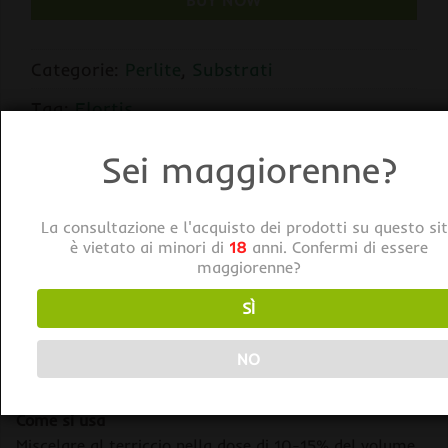
BUY NOW
Categorie:
Perlite
,
Substrati
Tag:
Flortis
Sei maggiorenne?
La consultazione e l'acquisto dei prodotti su questo si
è vietato ai minori di
18
anni. Confermi di essere
maggiorenne?
DESCRIZIONE
SÌ
INFORMAZIONI AGGIUNTIVE
NO
Flortis Perlite
Come si usa
Miscelare al terriccio nella dose di 10-15% del volume