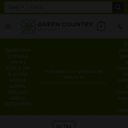
Salta
Cerca:
ai
contenuti
0
P
Spedizione
pro
gratuita
pe
oltre i
100€ e per
volu
Trovi tanti altri prodotti del
il primo
v
settore su
ordine
cal
www.greencountryexpress.com
sconto
10% con
cont
codice:
ext
LETSWEED
tra
FILTRA