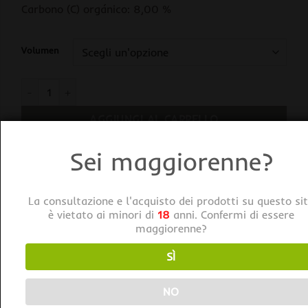
Carbono (C) orgánico: 8,00 %
Volumen
Final Phase Cannotecnia quantità
AGGIUNGI AL CARRELLO
BUY NOW
Sei maggiorenne?
Categorie:
Cannotecnia
,
Fertilizzanti
,
Fine
La consultazione e l'acquisto dei prodotti su questo si
fioritura
,
Stimolatori
è vietato ai minori di
18
anni. Confermi di essere
maggiorenne?
Tag:
Cannotecnia
SÌ
NO