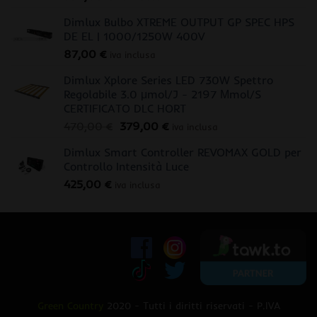
Dimlux Bulbo XTREME OUTPUT GP SPEC HPS
DE EL | 1000/1250W 400V
87,00
€
iva inclusa
Dimlux Xplore Series LED 730W Spettro
Regolabile 3.0 μmol/J - 2197 Μmol/S
CERTIFICATO DLC HORT
Il
Il
470,00
€
379,00
€
iva inclusa
prezzo
prezzo
Dimlux Smart Controller REVOMAX GOLD per
originale
attuale
Controllo Intensità Luce
era:
è:
425,00
€
470,00 €.
379,00 €.
iva inclusa
Green Country
2020 - Tutti i diritti riservati - P.IVA