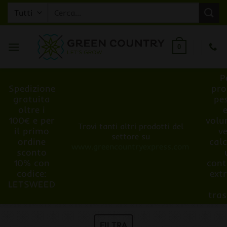
Salta
Cerca:
ai
contenuti
0
P
Spedizione
pro
gratuita
pe
oltre i
100€ e per
volu
Trovi tanti altri prodotti del
il primo
v
settore su
ordine
cal
www.greencountryexpress.com
sconto
10% con
cont
codice:
ext
LETSWEED
tra
FILTRA