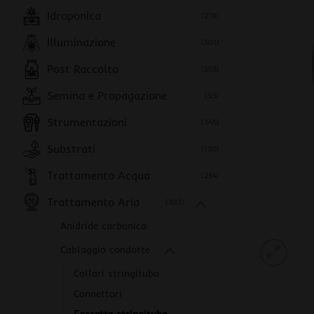
Idroponica
(219)
Illuminazione
(501)
Post Raccolto
(553)
Semina e Propagazione
(93)
Strumentazioni
(345)
Substrati
(130)
Trattamento Acqua
(234)
Trattamento Aria
(393)
Anidride carbonica
Cablaggio condotte
Collari stringitubo
Connettori