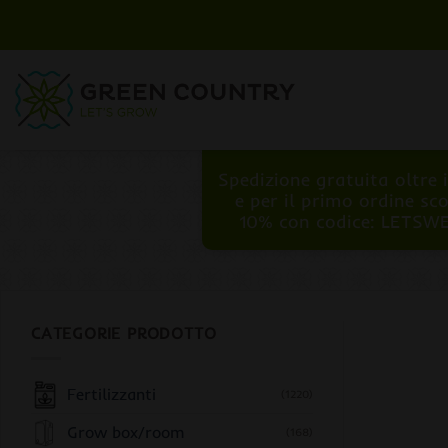
Salta
ai
contenuti
Spedizione gratuita oltre 
e per il primo ordine sc
10% con codice: LETSW
CATEGORIE PRODOTTO
Fertilizzanti
(1220)
Grow box/room
(168)