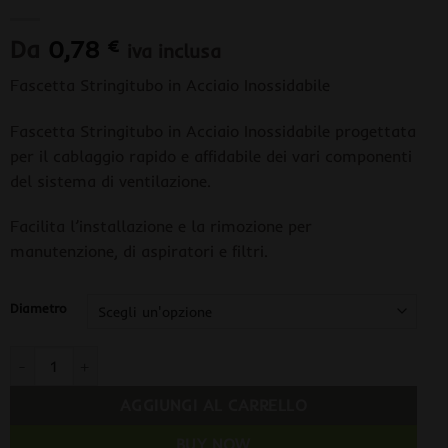
Da
0,78
€
iva inclusa
Fascetta Stringitubo in Acciaio Inossidabile
Fascetta Stringitubo in Acciaio Inossidabile progettata
per il cablaggio rapido e affidabile dei vari componenti
del sistema di ventilazione.
Facilita l’installazione e la rimozione per
manutenzione, di aspiratori e filtri.
Diametro
Fascetta Stringitubo in Acciaio Inossidabile quantità
AGGIUNGI AL CARRELLO
BUY NOW