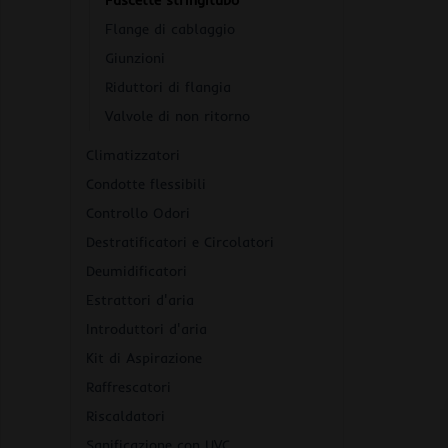
Fascette stringitubo
Flange di cablaggio
Giunzioni
Riduttori di flangia
Valvole di non ritorno
Climatizzatori
Condotte flessibili
Controllo Odori
Destratificatori e Circolatori
Deumidificatori
Estrattori d'aria
Introduttori d'aria
Kit di Aspirazione
Raffrescatori
Riscaldatori
Sanificazione con UVC