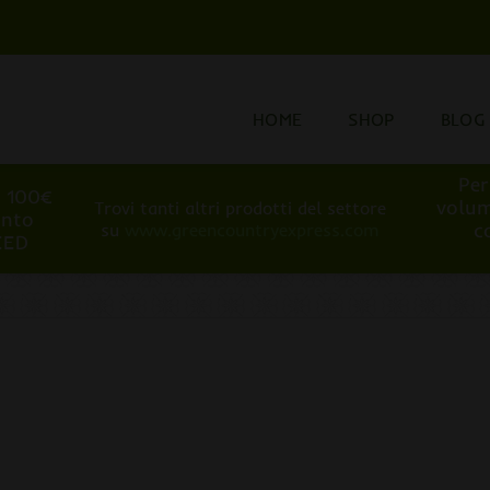
HOME
SHOP
BLOG
Per
i 100€
volum
Trovi tanti altri prodotti del settore
onto
c
su
www.greencountryexpress.com
EED