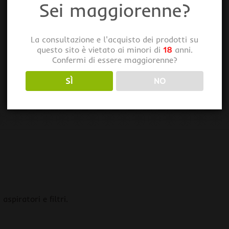
Sei maggiorenne?
La consultazione e l'acquisto dei prodotti su
questo sito è vietato ai minori di
18
anni.
Confermi di essere maggiorenne?
SÌ
NO
aspiratori e filtri.