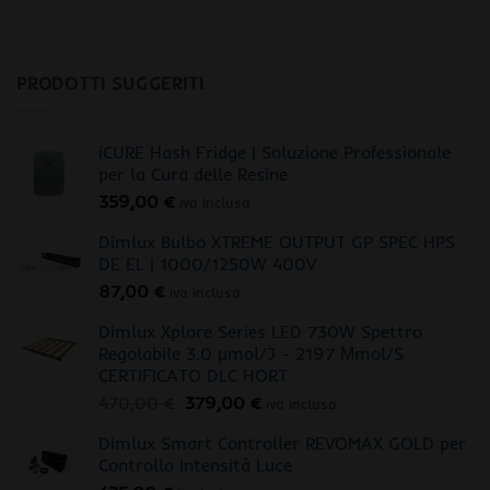
PRODOTTI SUGGERITI
iCURE Hash Fridge | Soluzione Professionale
per la Cura delle Resine
359,00
€
iva inclusa
Dimlux Bulbo XTREME OUTPUT GP SPEC HPS
DE EL | 1000/1250W 400V
87,00
€
iva inclusa
Dimlux Xplore Series LED 730W Spettro
Regolabile 3.0 μmol/J - 2197 Μmol/S
CERTIFICATO DLC HORT
Il
Il
470,00
€
379,00
€
iva inclusa
prezzo
prezzo
Dimlux Smart Controller REVOMAX GOLD per
originale
attuale
Controllo Intensità Luce
era:
è: