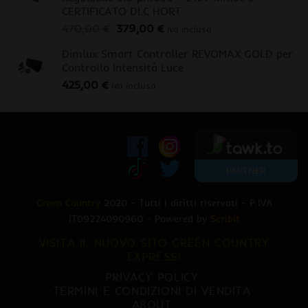
CERTIFICATO DLC HORT
Il
Il
470,00
€
379,00
€
iva inclusa
prezzo
prezzo
Dimlux Smart Controller REVOMAX GOLD per
originale
attuale
Controllo Intensità Luce
era:
è:
425,00
€
470,00 €.
379,00 €.
iva inclusa
Green Country
2020 - Tutti i diritti riservati - P.IVA
IT09224090960 - Powered by
Scribit
VISITA IL NUOVO SITO GREEN COUNTRY
EXPRESS!
PRIVACY POLICY
TERMINI E CONDIZIONI DI VENDITA
ABOUT