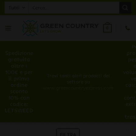
Salta
Cerca:
ai
contenuti
0
P
Spedizione
pro
gratuita
pe
oltre i
100€ e per
volu
Trovi tanti altri prodotti del
il primo
v
settore su
ordine
cal
www.greencountryexpress.com
sconto
10% con
cont
codice:
ext
LETSWEED
tra
FILTRA