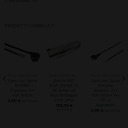
– Nanotubo: no
PRODOTTI CORRELATI
CAVI E ADATTATORI
BULBI DOUBLE ENDED
CAVI E ADATTATORI
Cavo con Spina
Gavita PRO
Cavo con Spina
SCHUKO
PLUS 1000W EL
Italiana
Tripolare 3×1
DE Bulbo ad
Bipolare 2×1
16A 160cm
Alto Voltaggio
10A 180cm Per
2100 µMol
CFL e
3,80
€
iva inclusa
Aspiratori
139,00
€
iva inclusa
2,90
€
iva inclusa
o
e
 €.