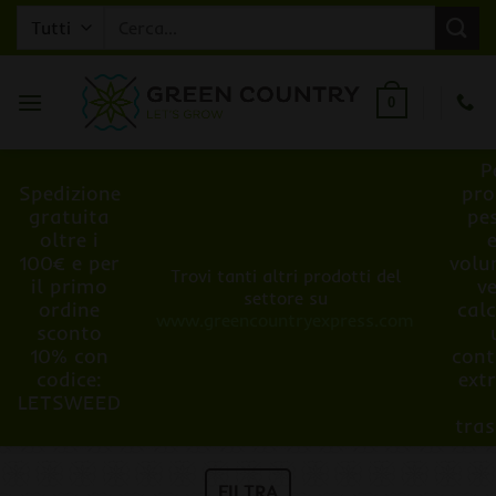
Salta
Cerca:
ai
contenuti
0
P
Spedizione
pro
gratuita
pe
oltre i
100€ e per
volu
Trovi tanti altri prodotti del
il primo
v
settore su
ordine
cal
www.greencountryexpress.com
sconto
10% con
cont
codice:
ext
LETSWEED
tra
FILTRA