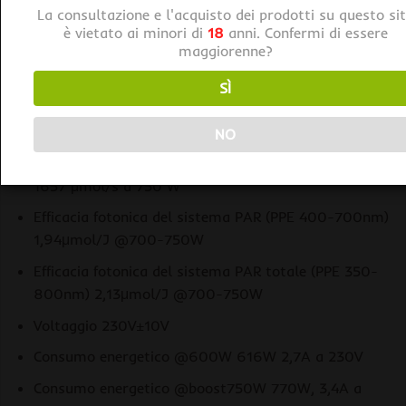
La consultazione e l'acquisto dei prodotti su questo si
Caratteristiche tecniche Dimlux Expert Series MKII
è vietato ai minori di
18
anni. Confermi di essere
600/750W EL UHF:
maggiorenne?
Lampadina EL Dimlux Xtreme HPS 400V 600/750W
SÌ
Emissione luminosa PAR (PPF 400-700nm)
1506μmol/s @750W
NO
Emissione luminosa PAR totale (PPF 350-800 nm)
1657 μmol/s a 750 W
Efficacia fotonica del sistema PAR (PPE 400-700nm)
1,94μmol/J @700-750W
Efficacia fotonica del sistema PAR totale (PPE 350-
800nm) 2,13μmol/J @700-750W
Voltaggio 230V±10V
Consumo energetico @600W 616W 2,7A a 230V
Consumo energetico @boost750W 770W, 3,4A a