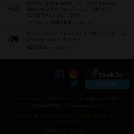
Dimlux Xplore Series LED 730W Spettro
Regolabile 3.0 μmol/J - 2197 Μmol/S
CERTIFICATO DLC HORT
Il
Il
470,00
€
379,00
€
iva inclusa
prezzo
prezzo
Dimlux Smart Controller REVOMAX GOLD per
originale
attuale
Controllo Intensità Luce
era:
è:
425,00
€
470,00 €.
379,00 €.
iva inclusa
Green Country
2020 - Tutti i diritti riservati - P.IVA
IT09224090960 - Powered by
Scribit
VISITA IL NUOVO SITO GREEN COUNTRY
EXPRESS!
PRIVACY POLICY