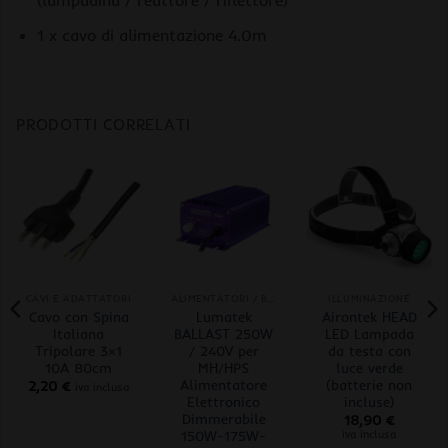
(lampadina / reattore / riflettore)
1 x cavo di alimentazione 4.0m
PRODOTTI CORRELATI
CAVI E ADATTATORI
ALIMENTATORI / BALLAST
ILLUMINAZIONE
Cavo con Spina
Lumatek
Airontek HEAD
Italiana
BALLAST 250W
LED Lampada
Tripolare 3×1
/ 240V per
da testa con
10A 80cm
MH/HPS
luce verde
Alimentatore
(batterie non
2,20
€
iva inclusa
Elettronico
incluse)
Dimmerabile
18,90
€
150W-175W-
iva inclusa