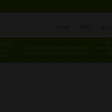
HOME
SHOP
BLOG
Per
i 100€
volum
Trovi tanti altri prodotti del settore
onto
c
su
www.greencountryexpress.com
EED