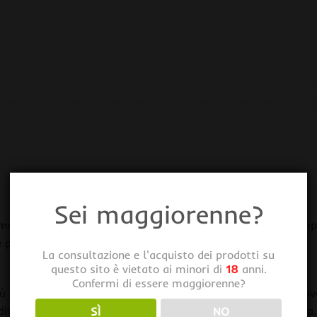
Sei maggiorenne?
imetilico permette di estrarre uno spettro più ampio di compo
 piante.
La consultazione e l'acquisto dei prodotti su
questo sito è vietato ai minori di
18
anni.
Confermi di essere maggiorenne?
ù sicuro per l’ambiente. Viene usato come solvente estrattivo 
iversi prodotti medici, quali gli spray per la bocca e la gola.
SÌ
NO