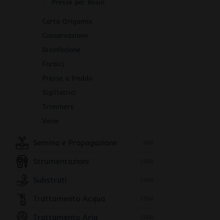
Presse per Rosin
Carta Origamix
Conservazione
Disinfezione
Forbici
Presse a freddo
Sigillatrici
Trimmers
Varie
Semina e Propagazione
(93)
Strumentazioni
(345)
Substrati
(130)
Trattamento Acqua
(234)
Trattamento Aria
(393)