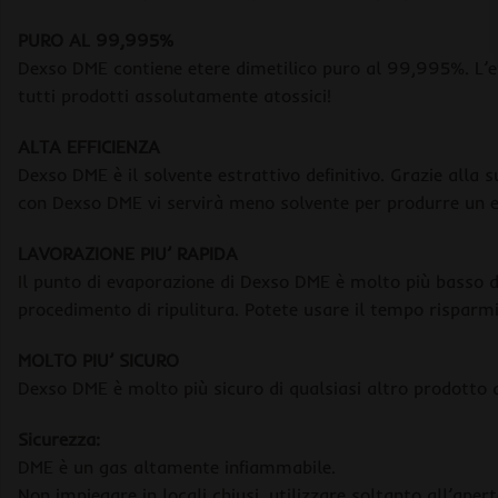
PURO AL 99,995%
Dexso DME contiene etere dimetilico puro al 99,995%. L’e
tutti prodotti assolutamente atossici!
ALTA EFFICIENZA
Dexso DME è il solvente estrattivo definitivo. Grazie alla s
con Dexso DME vi servirà meno solvente per produrre un e
LAVORAZIONE PIU’ RAPIDA
Il punto di evaporazione di Dexso DME è molto più basso d
procedimento di ripulitura. Potete usare il tempo risparmi
MOLTO PIU’ SICURO
Dexso DME è molto più sicuro di qualsiasi altro prodotto a
Sicurezza:
DME è un gas altamente infiammabile.
Non impiegare in locali chiusi, utilizzare soltanto all’apert