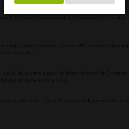
tere dimetilico è un gas organico, assolutamente atossico; 
ua maggior forza solvente rimuove tutti i composti liposolubil
stratto migliore.
i quello del butano: questo significa che Dexso DME evapora
ato per produrre molto più olio!
 base di idrocarburi, dato che necessita di una concentrazione
o.