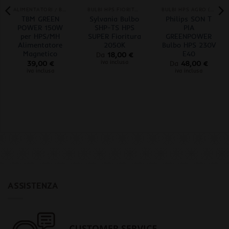
ALIMENTATORI / BALLAST
BULBI HPS FIORITURA
BULBI HPS AGRO (CRESCITA+FIORITURA)
TBM GREEN
Sylvania Bulbo
Philips SON T
POWER 150W
SHP-TS HPS
PIA
per HPS/MH
SUPER Fioritura
GREENPOWER
Alimentatore
2050K
Bulbo HPS 230V
Magnetico
E40
Da
18,00
€
iva inclusa
39,00
€
Da
48,00
€
iva inclusa
iva inclusa
ASSISTENZA