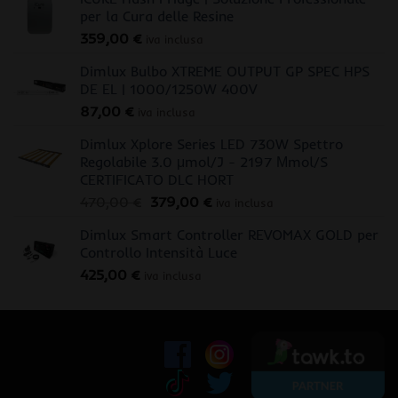
per la Cura delle Resine
359,00
€
iva inclusa
Dimlux Bulbo XTREME OUTPUT GP SPEC HPS
DE EL | 1000/1250W 400V
87,00
€
iva inclusa
Dimlux Xplore Series LED 730W Spettro
Regolabile 3.0 μmol/J - 2197 Μmol/S
CERTIFICATO DLC HORT
Il
Il
470,00
€
379,00
€
iva inclusa
prezzo
prezzo
Dimlux Smart Controller REVOMAX GOLD per
originale
attuale
Controllo Intensità Luce
era:
è:
425,00
€
470,00 €.
379,00 €.
iva inclusa