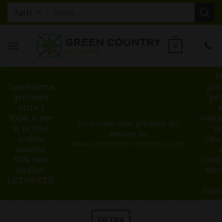
Salta
Cerca:
ai
contenuti
0
P
Spedizione
pro
gratuita
pe
oltre i
100€ e per
volu
Trovi tanti altri prodotti del
il primo
v
settore su
ordine
cal
www.greencountryexpress.com
sconto
10% con
cont
codice:
ext
LETSWEED
tra
FILTRA