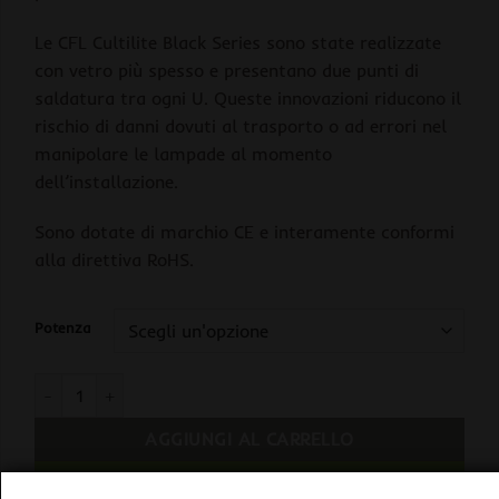
Le CFL Cultilite Black Series sono state realizzate
con vetro più spesso e presentano due punti di
saldatura tra ogni U. Queste innovazioni riducono il
rischio di danni dovuti al trasporto o ad errori nel
manipolare le lampade al momento
dell’installazione.
Sono dotate di marchio CE e interamente conformi
alla direttiva RoHS.
Potenza
Cultilite Lampada CFL BLACK SERIES - AGRO 2100°K quantità
AGGIUNGI AL CARRELLO
BUY NOW