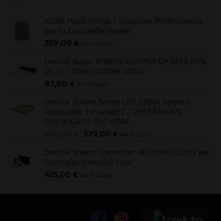
iCURE Hash Fridge | Soluzione Professionale
per la Cura delle Resine
359,00
€
iva inclusa
Dimlux Bulbo XTREME OUTPUT GP SPEC HPS
DE EL | 1000/1250W 400V
87,00
€
iva inclusa
Dimlux Xplore Series LED 730W Spettro
Regolabile 3.0 μmol/J - 2197 Μmol/S
CERTIFICATO DLC HORT
Il
Il
470,00
€
379,00
€
iva inclusa
prezzo
prezzo
Dimlux Smart Controller REVOMAX GOLD per
originale
attuale
Controllo Intensità Luce
era:
è:
425,00
€
470,00 €.
379,00 €.
iva inclusa