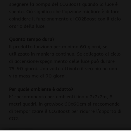
spegnere la pompa del CO2Boost quando la luce è
spenta. Ciò significa che l’opzione migliore è di fare
coincidere il funzionamento di CO2Boost con il ciclo
orario della luce.
Quanto tempo dura?
Il prodotto funziona per minimo 60 giorni, se
utilizzato in maniera continua. Se collegato al ciclo
di accensione/spegnimento delle luce può durare
75-90 giorni. Una volta attivato il secchio ha una
vita massima di 90 giorni.
Per quale ambiente è adatto?
E’ raccomandato per ambienti fino a 2x2x2m, 6
metri quadri. In growbox 60x60cm si raccomanda
di temporizzare il CO2Boost per ridurre l’apporto di
CO2.