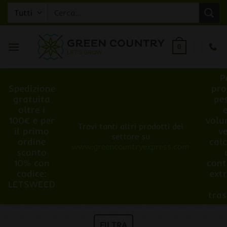
Salta
Cerca:
ai
contenuti
0
P
Spedizione
pro
gratuita
pe
oltre i
100€ e per
volu
Trovi tanti altri prodotti del
il primo
v
settore su
ordine
cal
www.greencountryexpress.com
sconto
10% con
cont
codice:
ext
LETSWEED
tra
FILTRA