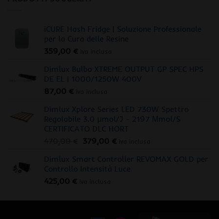
iCURE Hash Fridge | Soluzione Professionale
per la Cura delle Resine
359,00
€
iva inclusa
Dimlux Bulbo XTREME OUTPUT GP SPEC HPS
DE EL | 1000/1250W 400V
87,00
€
iva inclusa
Dimlux Xplore Series LED 730W Spettro
Regolabile 3.0 μmol/J - 2197 Μmol/S
CERTIFICATO DLC HORT
Il
Il
470,00
€
379,00
€
iva inclusa
prezzo
prezzo
Dimlux Smart Controller REVOMAX GOLD per
originale
attuale
Controllo Intensità Luce
era:
è:
425,00
€
470,00 €.
379,00 €.
iva inclusa