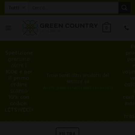
Salta
Cerca:
ai
contenuti
0
P
Spedizione
pro
gratuita
pe
oltre i
100€ e per
volu
Trovi tanti altri prodotti del
il primo
v
settore su
ordine
cal
www.greencountryexpress.com
sconto
10% con
cont
codice:
ext
LETSWEED
tra
FILTRA