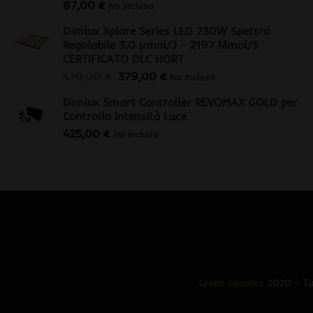
87,00
€
iva inclusa
Dimlux Xplore Series LED 730W Spettro
Regolabile 3.0 μmol/J - 2197 Μmol/S
CERTIFICATO DLC HORT
Il
Il
470,00
€
379,00
€
iva inclusa
prezzo
prezzo
Dimlux Smart Controller REVOMAX GOLD per
originale
attuale
Controllo Intensità Luce
era:
è:
425,00
€
470,00 €.
379,00 €.
iva inclusa
Green Country
2020 - Tut