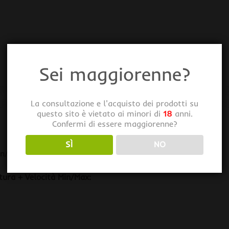
Sei maggiorenne?
La consultazione e l'acquisto dei prodotti su
questo sito è vietato ai minori di
18
anni.
Confermi di essere maggiorenne?
SÌ
NO
n/Max + Isteresi
tura + Velocità Min/Max: