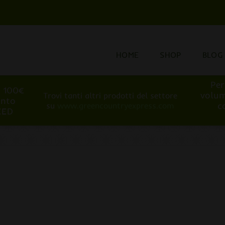
HOME
SHOP
BLOG
Per
i 100€
volum
Trovi tanti altri prodotti del settore
onto
c
su
www.greencountryexpress.com
EED