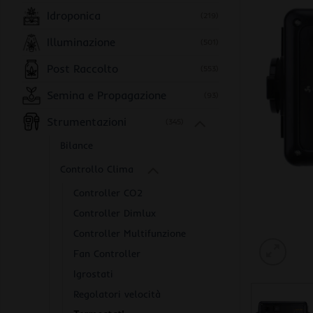
Idroponica
(219)
Illuminazione
(501)
Post Raccolto
(553)
Semina e Propagazione
(93)
Strumentazioni
(345)
Bilance
Controllo Clima
Controller CO2
Controller Dimlux
Controller Multifunzione
Fan Controller
Igrostati
Regolatori velocità