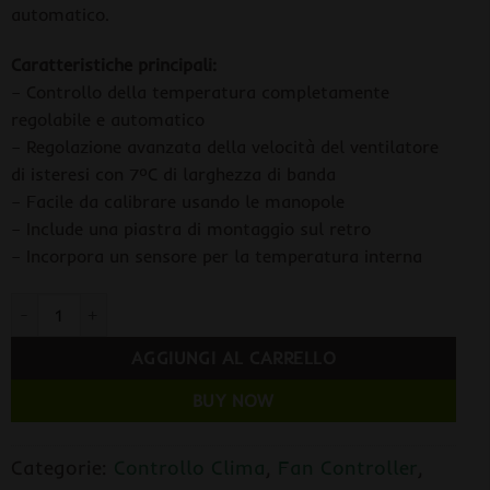
automatico.
Caratteristiche principali:
– Controllo della temperatura completamente
regolabile e automatico
– Regolazione avanzata della velocità del ventilatore
di isteresi con 7ºC di larghezza di banda
– Facile da calibrare usando le manopole
– Include una piastra di montaggio sul retro
– Incorpora un sensore per la temperatura interna
CLI-MATE Clima Controller 16A Temperatura + Velocità Min/Max + 
AGGIUNGI AL CARRELLO
BUY NOW
Categorie:
Controllo Clima
,
Fan Controller
,