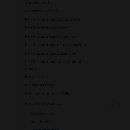
Ammendanti
Correttori Acqua
Fertilizzanti per Autofiorenti
Fertilizzanti per Cocco
Fertilizzanti per Idroponica
Fertilizzanti per orto e giardino
Fertilizzanti per Super Soil
Fertilizzanti per talee e piante
madri
Integratori
Kit fertilizzanti
Nutrimenti di base NPK
Prodotti fitosanitari
Corroboranti
Diserbanti