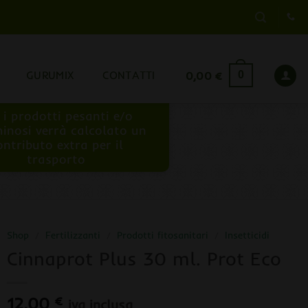
GURUMIX
CONTATTI
0,00
€
0
 i prodotti pesanti e/o
inosi verrà calcolato un
ontributo extra per il
trasporto
Shop
/
Fertilizzanti
/
Prodotti fitosanitari
/
Insetticidi
Cinnaprot Plus 30 ml. Prot Eco
12,00
€
iva inclusa