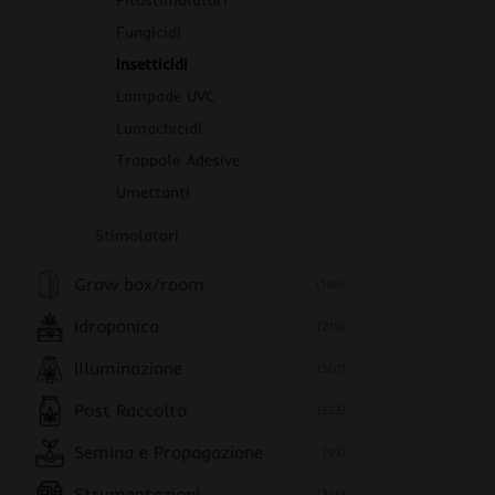
Fitostimolatori
Fungicidi
Insetticidi
Lampade UVC
Lumachicidi
Trappole Adesive
Umettanti
Stimolatori
Grow box/room
(168)
Idroponica
(219)
Illuminazione
(501)
Post Raccolto
(553)
Semina e Propagazione
(93)
Strumentazioni
(345)