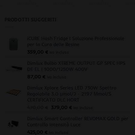
PRODOTTI SUGGERITI
iCURE Hash Fridge | Soluzione Professionale
per la Cura delle Resine
359,00
€
iva inclusa
Dimlux Bulbo XTREME OUTPUT GP SPEC HPS
DE EL | 1000/1250W 400V
87,00
€
iva inclusa
Dimlux Xplore Series LED 730W Spettro
Regolabile 3.0 μmol/J - 2197 Μmol/S
CERTIFICATO DLC HORT
Il
Il
470,00
€
379,00
€
iva inclusa
prezzo
prezzo
Dimlux Smart Controller REVOMAX GOLD per
originale
attuale
Controllo Intensità Luce
era:
è:
425,00
€
470,00 €.
379,00 €.
iva inclusa