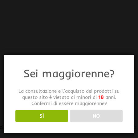
Sei maggiorenne?
La consultazione e l'acquisto dei prodotti su
questo sito è vietato ai minori di
18
anni.
Confermi di essere maggiorenne?
SÌ
NO
ione e l’attivazione dei meccanismi di difesa della pianta in s