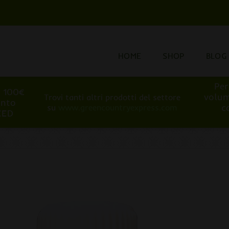
HOME
SHOP
BLOG
Per
i 100€
volum
Trovi tanti altri prodotti del settore
onto
c
su
www.greencountryexpress.com
EED