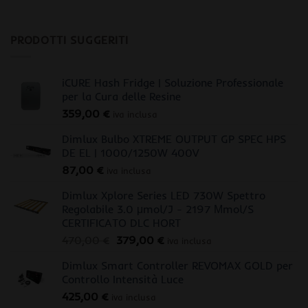
PRODOTTI SUGGERITI
iCURE Hash Fridge | Soluzione Professionale
per la Cura delle Resine
359,00
€
iva inclusa
Dimlux Bulbo XTREME OUTPUT GP SPEC HPS
DE EL | 1000/1250W 400V
87,00
€
iva inclusa
Dimlux Xplore Series LED 730W Spettro
Regolabile 3.0 μmol/J - 2197 Μmol/S
CERTIFICATO DLC HORT
Il
Il
470,00
€
379,00
€
iva inclusa
prezzo
prezzo
Dimlux Smart Controller REVOMAX GOLD per
originale
attuale
Controllo Intensità Luce
era:
è:
425,00
€
470,00 €.
379,00 €.
iva inclusa