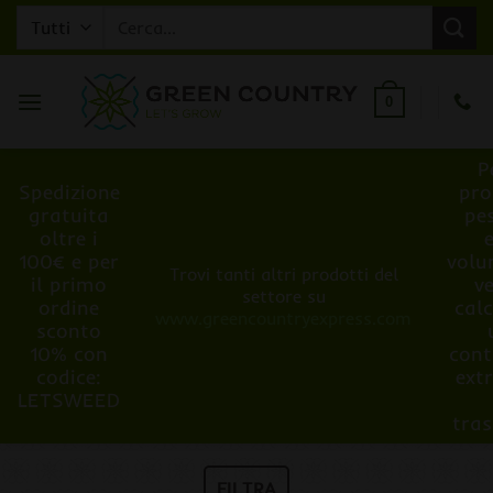
Salta
Cerca:
ai
contenuti
0
P
Spedizione
pro
gratuita
pe
oltre i
100€ e per
volu
Trovi tanti altri prodotti del
il primo
v
settore su
ordine
cal
www.greencountryexpress.com
sconto
10% con
cont
codice:
ext
LETSWEED
tra
FILTRA