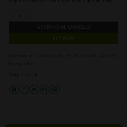
acqua da utilizzare nella fase di sviluppo dei fiori.
Carbo Max 300 gr. Grotek quantità
AGGIUNGI AL CARRELLO
BUY NOW
Categorie:
Carboidrati
,
Fertilizzanti
,
Grotek
,
Integratori
Tag:
Grotek