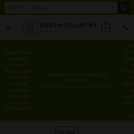
Salta
Cerca:
ai
contenuti
0
P
Spedizione
pro
gratuita
pe
oltre i
100€ e per
volu
Trovi tanti altri prodotti del
il primo
v
settore su
ordine
cal
www.greencountryexpress.com
sconto
10% con
cont
codice:
ext
LETSWEED
tra
FILTRA