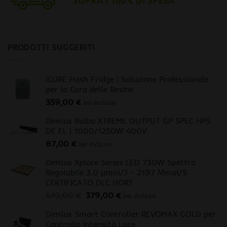
PRODOTTI SUGGERITI
iCURE Hash Fridge | Soluzione Professionale
per la Cura delle Resine
359,00
€
iva inclusa
Dimlux Bulbo XTREME OUTPUT GP SPEC HPS
DE EL | 1000/1250W 400V
87,00
€
iva inclusa
Dimlux Xplore Series LED 730W Spettro
Regolabile 3.0 μmol/J - 2197 Μmol/S
CERTIFICATO DLC HORT
Il
Il
470,00
€
379,00
€
iva inclusa
prezzo
prezzo
Dimlux Smart Controller REVOMAX GOLD per
originale
attuale
Controllo Intensità Luce
era:
è: