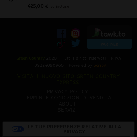
425,00
€
470,00 €.
379,00 €.
iva inclusa
Green Country
2020 - Tutti i diritti riservati - P.IVA
IT09224090960 - Powered by
Scribit
VISITA IL NUOVO SITO GREEN COUNTRY
EXPRESS!
PRIVACY POLICY
TERMINI E CONDIZIONI DI VENDITA
ABOUT
SERVIZI
LE TUE PREFERENZE RELATIVE ALLA
PRIVACY