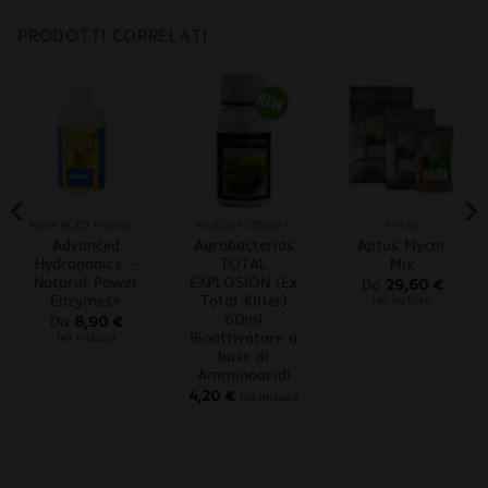
PRODOTTI CORRELATI
ADVANCED HYDROPONICS OF HOLLAND
AGROBACTERIAS
APTUS
Advanced
Agrobacterias
Aptus Mycor
Hydroponics –
TOTAL
Mix
Natural Power
EXPLOSION (Ex
Da
29,60
€
Enzymes+
Total Killer)
iva inclusa
60ml
Da
8,90
€
Bioattivatore a
iva inclusa
base di
Amminoacidi
4,20
€
iva inclusa