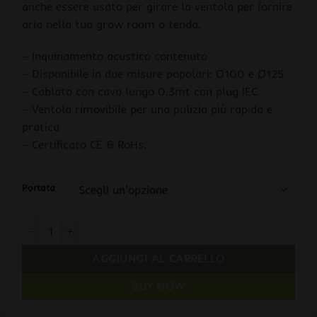
anche essere usato per girare la ventola per fornire
aria nella tua grow room o tenda.
– Inquinamento acustico contenuto
– Disponibile in due misure popolari: Ø100 e Ø125
– Cablato con cavo lungo 0.3mt con plug IEC
– Ventola rimovibile per una pulizia più rapida e
pratica
– Certificato CE & RoHs.
Portata
Black Orchid MIXED FLO RV Aspiratore Elicoidale Cablato IEC 
AGGIUNGI AL CARRELLO
BUY NOW