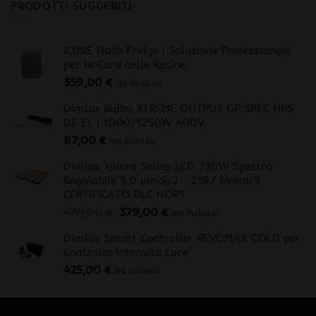
PRODOTTI SUGGERITI
iCURE Hash Fridge | Soluzione Professionale
per la Cura delle Resine
359,00
€
iva inclusa
Dimlux Bulbo XTREME OUTPUT GP SPEC HPS
DE EL | 1000/1250W 400V
87,00
€
iva inclusa
Dimlux Xplore Series LED 730W Spettro
Regolabile 3.0 μmol/J - 2197 Μmol/S
CERTIFICATO DLC HORT
Il
Il
470,00
€
379,00
€
iva inclusa
prezzo
prezzo
Dimlux Smart Controller REVOMAX GOLD per
originale
attuale
Controllo Intensità Luce
era:
è:
425,00
€
470,00 €.
379,00 €.
iva inclusa