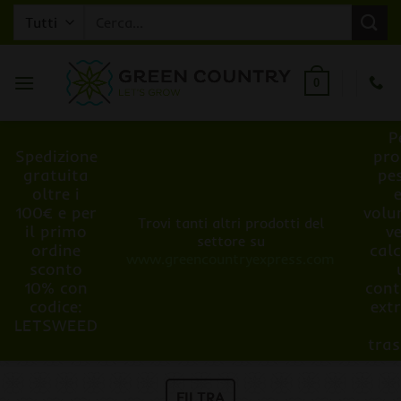
Salta
Cerca:
ai
contenuti
0
P
Spedizione
pro
gratuita
pe
oltre i
100€ e per
volu
Trovi tanti altri prodotti del
il primo
v
settore su
ordine
cal
www.greencountryexpress.com
sconto
10% con
cont
codice:
ext
LETSWEED
tra
FILTRA