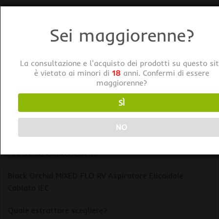
Categorie:
Elicoidali
,
Estrattori d'aria
,
Trattamento Aria
Sei maggiorenne?
Tag:
Black Orchid
La consultazione e l'acquisto dei prodotti su questo si
è vietato ai minori di
18
anni. Confermi di essere
maggiorenne?
SÌ
NO
DESCRIZIONE
INFORMAZIONI AGGIUNTIVE
Black Orchid MIXED FLO RV Aspiratore Elicoidale
Cablato IEC
Quale estrattore scegliere?