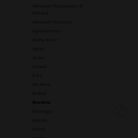
Advanced Hydroponics of
Holland
Advanced Nutrients
Agrobacterias
Alpha Boost
Aptus
Atami
Athena
B.A.C.
Bio Nova
BioBizz
Biocanna
Biomagno
Biotabs
Brutal