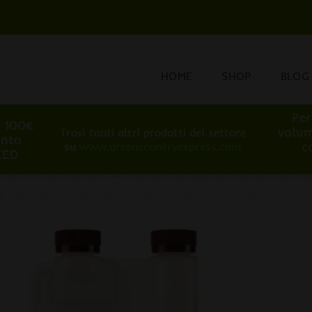
HOME
SHOP
BLOG
Per
i 100€
volum
Trovi tanti altri prodotti del settore
onto
c
su
www.greencountryexpress.com
EED