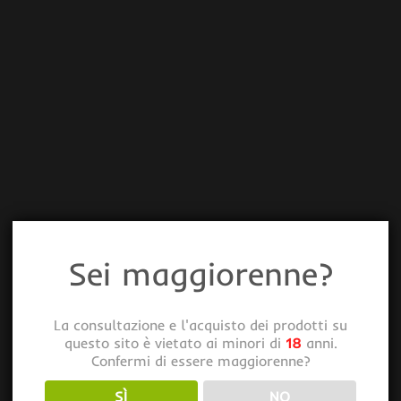
Sei maggiorenne?
La consultazione e l'acquisto dei prodotti su
questo sito è vietato ai minori di
18
anni.
Confermi di essere maggiorenne?
SÌ
NO