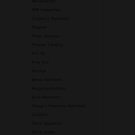
Nerabiochar
NPK Industries
Organics Nutrients
Plagron
Plant Success
Powder Feeding
Pro-XL
Prot Eco
Purolyt
Remo Nutrients
Resgrowsolution
Rock Nutrients
Snoop’s Premium Nutrients
Solabiol
Terra Aquatica
Terra Green