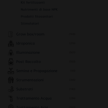
Kit fertilizzanti
Nutrimenti di base NPK
Prodotti fitosanitari
Stimolatori
Grow box/room
(168)
Idroponica
(219)
Illuminazione
(501)
Post Raccolto
(553)
Semina e Propagazione
(93)
Strumentazioni
(345)
Substrati
(130)
Trattamento Acqua
(234)
Trattamento Aria
(393)