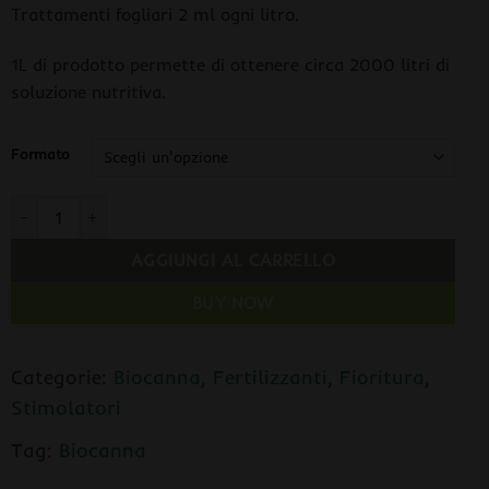
Trattamenti fogliari 2 ml ogni litro.
1L di prodotto permette di ottenere circa 2000 litri di
soluzione nutritiva.
Formato
BIOCANNA Bio Boost Stimolatore Fioritura quantità
AGGIUNGI AL CARRELLO
BUY NOW
Categorie:
Biocanna
,
Fertilizzanti
,
Fioritura
,
Stimolatori
Tag:
Biocanna