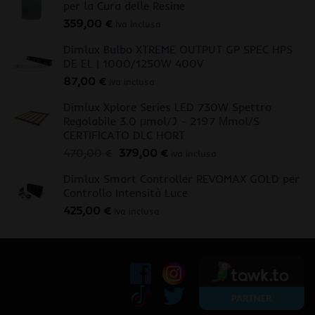
per la Cura delle Resine
359,00
€
iva inclusa
Dimlux Bulbo XTREME OUTPUT GP SPEC HPS
DE EL | 1000/1250W 400V
87,00
€
iva inclusa
Dimlux Xplore Series LED 730W Spettro
Regolabile 3.0 μmol/J - 2197 Μmol/S
CERTIFICATO DLC HORT
Il
Il
470,00
€
379,00
€
iva inclusa
prezzo
prezzo
Dimlux Smart Controller REVOMAX GOLD per
originale
attuale
Controllo Intensità Luce
era:
è:
425,00
€
470,00 €.
379,00 €.
iva inclusa