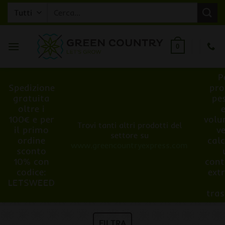
Salta
Cerca:
ai
contenuti
0
P
Spedizione
pro
gratuita
pe
oltre i
100€ e per
volu
Trovi tanti altri prodotti del
il primo
v
settore su
ordine
cal
www.greencountryexpress.com
sconto
10% con
cont
codice:
ext
LETSWEED
tra
FILTRA