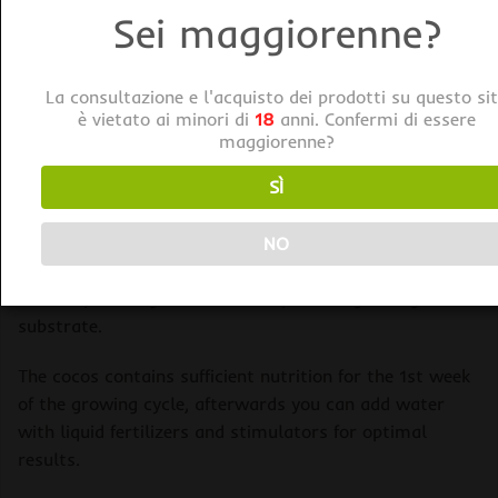
Sei maggiorenne?
La consultazione e l'acquisto dei prodotti su questo si
DESCRIZIONE
è vietato ai minori di
18
anni. Confermi di essere
maggiorenne?
Bancale Atami COCOS SUBSTRATE 20Lt x 160 Sacchi
SÌ
Cocos Substrate contains an RHP quality mark that
guarantees a cocos substrate of excellent quality. The
NO
coconut fibres have been properly washed, steamed and
buffered, which guarantees an optimum growing
substrate.
The cocos contains sufficient nutrition for the 1st week
of the growing cycle, afterwards you can add water
with liquid fertilizers and stimulators for optimal
results.