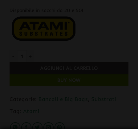
Disponibile in sacchi da 20 e 50L.
Bancale Atami COCOS SUBSTRATE 20Lt x 160 Sacchi quantità
AGGIUNGI AL CARRELLO
BUY NOW
Categorie:
Bancali e Big Bags
,
Substrati
Tag:
Atami