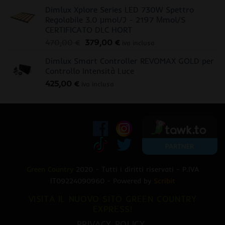
Dimlux Xplore Series LED 730W Spettro
Regolabile 3.0 μmol/J - 2197 Μmol/S
CERTIFICATO DLC HORT
Il
Il
470,00
€
379,00
€
iva inclusa
prezzo
prezzo
Dimlux Smart Controller REVOMAX GOLD per
originale
attuale
Controllo Intensità Luce
era:
è:
425,00
€
470,00 €.
379,00 €.
iva inclusa
Green Country
2020 - Tutti i diritti riservati - P.IVA
IT09224090960 - Powered by
Scribit
VISITA IL NUOVO SITO GREEN COUNTRY
EXPRESS!
PRIVACY POLICY