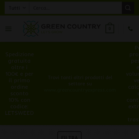
Salta
Cerca:
ai
contenuti
0
P
Spedizione
pro
gratuita
pe
oltre i
100€ e per
volu
Trovi tanti altri prodotti del
il primo
v
settore su
ordine
cal
www.greencountryexpress.com
sconto
10% con
cont
codice:
ext
LETSWEED
tra
FILTRA