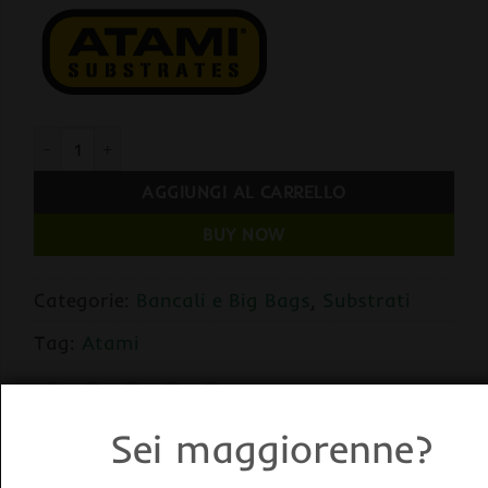
Bancale Atami BI GROW MIX 20Lt x 160 Sacchi quantità
AGGIUNGI AL CARRELLO
BUY NOW
Categorie:
Bancali e Big Bags
,
Substrati
Tag:
Atami
Sei maggiorenne?