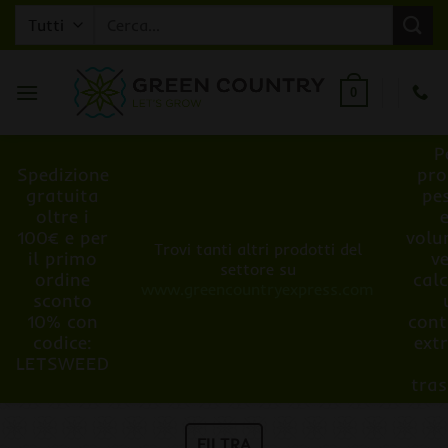
Salta
Cerca:
ai
contenuti
0
P
Spedizione
pro
gratuita
pe
oltre i
100€ e per
volu
Trovi tanti altri prodotti del
il primo
v
settore su
ordine
cal
www.greencountryexpress.com
sconto
10% con
cont
codice:
ext
LETSWEED
tra
FILTRA