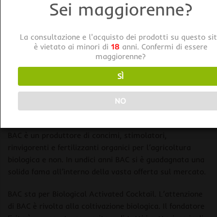
Sei maggiorenne?
La consultazione e l'acquisto dei prodotti su questo si
DESCRIZIONE
è vietato ai minori di
18
anni. Confermi di essere
maggiorenne?
BAC Lime / Calce – Ammendante del Terreno.
SÌ
Volete coltivare con metodi biologici e siete alla ricerca
di concimi biologici con cui ottenere un buon raccolto?
NO
Allora i prodotti biologici di BAC fanno al caso vostro.
BAC è un produttore di concimi, stimolatori,
rinvigorenti e fertilizzanti organici per l’agricoltura
biologica e non. In undici anni BAC si è guadagnata una
solida fama all’interno della vasta offerta sul mercato.
BAC sta per Biological Activated Cocktail. L’attenzione
di BAC è rivolta alla coltivazione biologica. Il fondatore