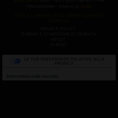
Green Country
2020 - Tutti i diritti riservati - P.IVA
IT09224090960 - Powered by
Scribit
VISITA IL NUOVO SITO GREEN COUNTRY
EXPRESS!
PRIVACY POLICY
TERMINI E CONDIZIONI DI VENDITA
ABOUT
SERVIZI
LE TUE PREFERENZE RELATIVE ALLA
PRIVACY
Informativa sulla raccolta