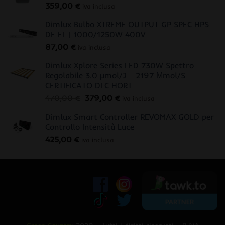
359,00
€
iva inclusa
Dimlux Bulbo XTREME OUTPUT GP SPEC HPS
DE EL | 1000/1250W 400V
87,00
€
iva inclusa
Dimlux Xplore Series LED 730W Spettro
Regolabile 3.0 μmol/J - 2197 Μmol/S
CERTIFICATO DLC HORT
Il
Il
470,00
€
379,00
€
iva inclusa
prezzo
prezzo
Dimlux Smart Controller REVOMAX GOLD per
originale
attuale
Controllo Intensità Luce
era:
è:
425,00
€
470,00 €.
379,00 €.
iva inclusa