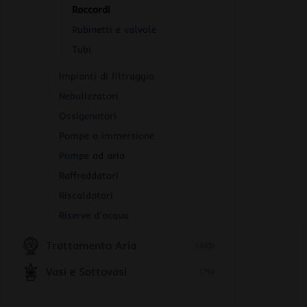
Raccordi
Rubinetti e valvole
Tubi
Impianti di filtraggio
Nebulizzatori
Ossigenatori
Pompe a immersione
Pompe ad aria
Raffreddatori
Riscaldatori
Riserve d'acqua
Trattamento Aria
(393)
Vasi e Sottovasi
(76)