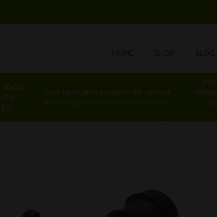
HOME
SHOP
BLOG
Per
i 100€
volum
Trovi tanti altri prodotti del settore
onto
c
su
www.greencountryexpress.com
EED