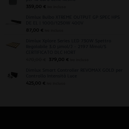
359,00
€
iva inclusa
Dimlux Bulbo XTREME OUTPUT GP SPEC HPS
DE EL | 1000/1250W 400V
87,00
€
iva inclusa
Dimlux Xplore Series LED 730W Spettro
Regolabile 3.0 μmol/J - 2197 Μmol/S
CERTIFICATO DLC HORT
Il
Il
470,00
€
379,00
€
iva inclusa
prezzo
prezzo
Dimlux Smart Controller REVOMAX GOLD per
originale
attuale
Controllo Intensità Luce
era:
è:
425,00
€
470,00 €.
379,00 €.
iva inclusa