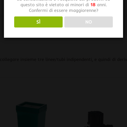
questo sito è vietato ai minori di
18
anni.
Confermi di essere maggiorenne?
SÌ
NO
legare insieme tre linee/tubi indipendenti, e quindi di deriva