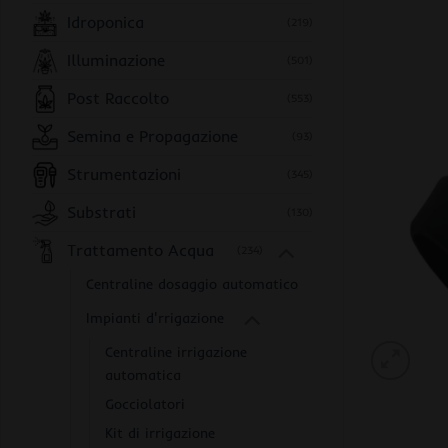
Idroponica
(219)
Illuminazione
(501)
Post Raccolto
(553)
Semina e Propagazione
(93)
Strumentazioni
(345)
Substrati
(130)
Trattamento Acqua
(234)
Centraline dosaggio automatico
Impianti d'rrigazione
Centraline irrigazione
automatica
Gocciolatori
Kit di irrigazione