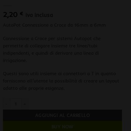
2,20
€
iva inclusa
AutoPot Connessione a Croce da 16mm a 6mm
Connessione a Croce per sistemi Autopot che
permette di collegare insieme tre linee/tubi
indipendenti, e quindi di derivare una linea di
irrigazione.
Questi sono utili insieme ai connettori a T in quanto
forniscono all’utente la possibilità di creare un layout
adatto alle proprie esigenze.
AutoPot Connessione a Croce da 16mm a 6mm quantità
AGGIUNGI AL CARRELLO
BUY NOW