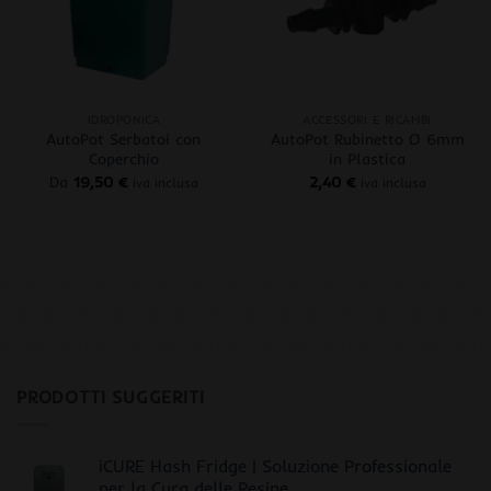
+
+
IDROPONICA
ACCESSORI E RICAMBI
AutoPot Serbatoi con
AutoPot Rubinetto Ø 6mm
Coperchio
in Plastica
Da
19,50
€
2,40
€
iva inclusa
iva inclusa
PRODOTTI SUGGERITI
iCURE Hash Fridge | Soluzione Professionale
per la Cura delle Resine