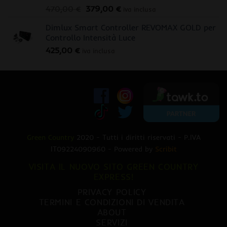
Il
Il
470,00
€
379,00
€
iva inclusa
prezzo
prezzo
Dimlux Smart Controller REVOMAX GOLD per
originale
attuale
Controllo Intensità Luce
era:
è:
425,00
€
470,00 €.
379,00 €.
iva inclusa
Green Country
2020 - Tutti i diritti riservati - P.IVA
IT09224090960 - Powered by
Scribit
VISITA IL NUOVO SITO GREEN COUNTRY
EXPRESS!
PRIVACY POLICY
TERMINI E CONDIZIONI DI VENDITA
ABOUT
SERVIZI