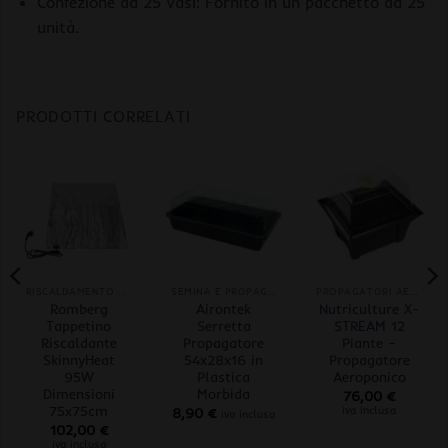
Confezione da 25 Vasi: Fornito in un pacchetto da 25
unità.
PRODOTTI CORRELATI
RISCALDAMENTO AMBIENTE/SUBSTRATO
SEMINA E PROPAGAZIONE
PROPAGATORI AEROPONICI
Romberg
Airontek
Nutriculture X-
Tappetino
Serretta
STREAM 12
Riscaldante
Propagatore
Piante –
SkinnyHeat
54x28x16 in
Propagatore
95W
Plastica
Aeroponico
Dimensioni
Morbida
76,00
€
75x75cm
iva inclusa
8,90
€
iva inclusa
102,00
€
iva inclusa