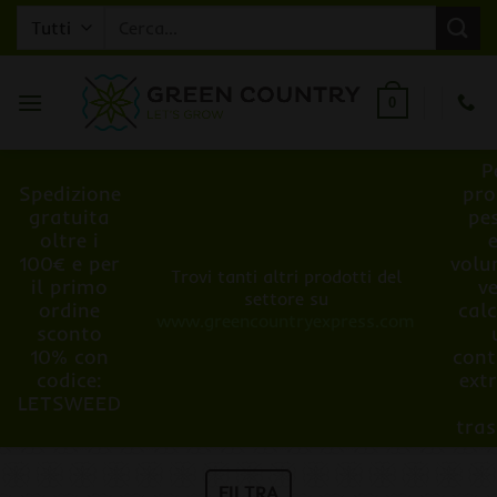
Salta
Cerca:
ai
contenuti
0
P
Spedizione
pro
gratuita
pe
oltre i
100€ e per
volu
Trovi tanti altri prodotti del
il primo
v
settore su
ordine
cal
www.greencountryexpress.com
sconto
10% con
cont
codice:
ext
LETSWEED
tra
FILTRA