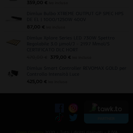
359,00
€
iva inclusa
Dimlux Bulbo XTREME OUTPUT GP SPEC HPS
DE EL | 1000/1250W 400V
87,00
€
iva inclusa
Dimlux Xplore Series LED 730W Spettro
Regolabile 3.0 μmol/J - 2197 Μmol/S
CERTIFICATO DLC HORT
Il
Il
470,00
€
379,00
€
iva inclusa
prezzo
prezzo
Dimlux Smart Controller REVOMAX GOLD per
originale
attuale
Controllo Intensità Luce
era:
è:
425,00
€
470,00 €.
379,00 €.
iva inclusa
Green Country
2020 - Tutti i diritti riservati - P.IVA