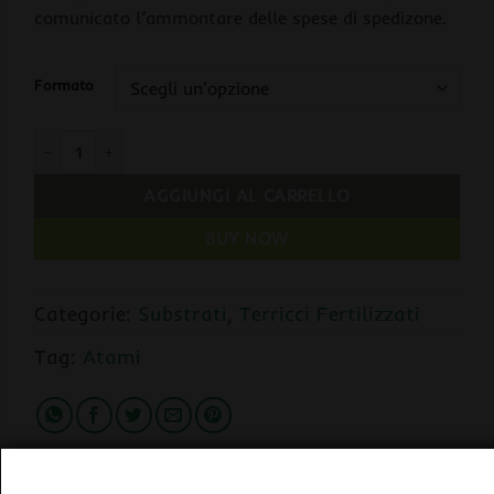
comunicato l’ammontare delle spese di spedizone.
Formato
Atami KILOMIX Substrato Altamente Fertilizzato 100% Biologi
AGGIUNGI AL CARRELLO
BUY NOW
Categorie:
Substrati
,
Terricci Fertilizzati
Tag:
Atami