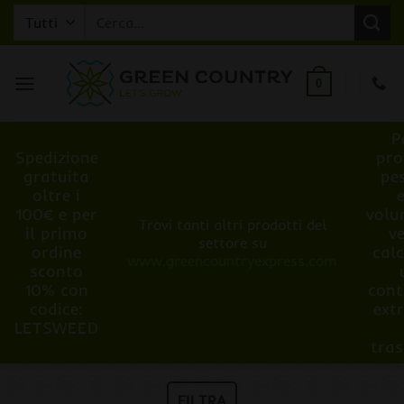
Salta
Cerca:
ai
contenuti
0
P
Spedizione
pro
gratuita
pe
oltre i
100€ e per
volu
Trovi tanti altri prodotti del
il primo
v
settore su
ordine
cal
www.greencountryexpress.com
sconto
10% con
cont
codice:
ext
LETSWEED
tra
FILTRA