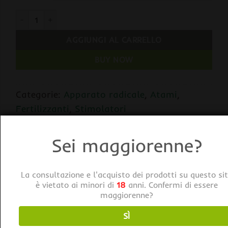
Atami ATA Rootbastic quantità
AGGIUNGI AL CARRELLO
BUY NOW
Categorie:
Apparato radicale
,
Atami
,
Fertilizzanti
,
Stimolatori
Tag:
Atami
Sei maggiorenne?
La consultazione e l'acquisto dei prodotti su questo si
è vietato ai minori di
18
anni. Confermi di essere
maggiorenne?
SÌ
DESCRIZIONE