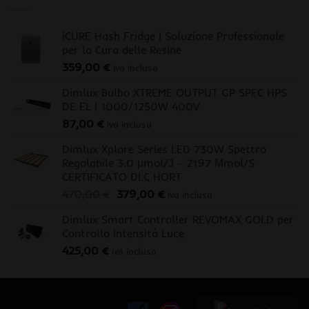
iCURE Hash Fridge | Soluzione Professionale
per la Cura delle Resine
359,00
€
iva inclusa
Dimlux Bulbo XTREME OUTPUT GP SPEC HPS
DE EL | 1000/1250W 400V
87,00
€
iva inclusa
Dimlux Xplore Series LED 730W Spettro
Regolabile 3.0 μmol/J - 2197 Μmol/S
CERTIFICATO DLC HORT
Il
Il
470,00
€
379,00
€
iva inclusa
prezzo
prezzo
Dimlux Smart Controller REVOMAX GOLD per
originale
attuale
Controllo Intensità Luce
era:
è:
425,00
€
470,00 €.
379,00 €.
iva inclusa