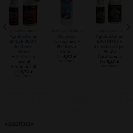
AGROBACTERIAS
ADVANCED HYDROPONICS OF HOLLAND
AGROBACTERIAS
Agrobacterias
Advanced
Agrobacterias
SPIDER PLANT
Hydroponics –
BACTOMATIK
(Ex Spider
Ph- Down
Stimolatore per
Killer)
Bloom
Piante
Antistress a
Autofiorenti
Da
6,50
€
base di
iva inclusa
Da
5,40
€
Amminoacidi
iva inclusa
Da
6,30
€
iva inclusa
ASSISTENZA