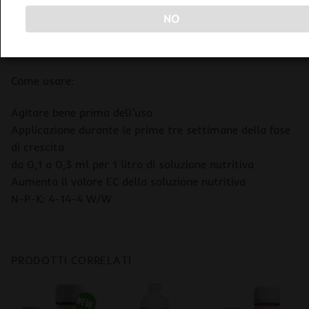
NO
INFORMAZIONI AGGIUNTIVE
Atami ATA Rootbastic
Come usare:
Agitare bene prima dell’uso
Applicazione durante le prime tre settimane della fase
di crescita
da 0,1 a 0,3 ml per 1 litro di soluzione nutritiva
Aumenta il valore EC della soluzione nutritiva
N-P-K: 4-14-4 W/W
PRODOTTI CORRELATI