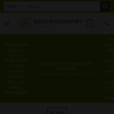
Salta
Cerca:
ai
contenuti
0
P
Spedizione
pro
gratuita
pe
oltre i
100€ e per
volu
Trovi tanti altri prodotti del
il primo
v
settore su
ordine
cal
www.greencountryexpress.com
sconto
10% con
cont
codice:
ext
LETSWEED
tra
FILTRA