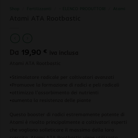
Shop
/
Fertilizzanti
/
- ELENCO PRODUTTORI
/
Atami
Atami ATA Rootbastic
Da
19,90
€
iva inclusa
Atami ATA Rootbastic
•Stimolatore radicale per coltivatori avanzati
•Promuove la formazione di radici e peli radicali
•ottimizza l’assorbimento dei nutrienti
•aumenta la resistenza delle piante
Questo booster di radici estremamente potente di
Atami è rivolto principalmente a coltivatori esperti
che vogliono solleticare il massimo dalla loro
crescita. Atami ATA Rootbastic viene utilizzato