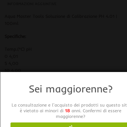
INFORMAZIONI AGGIUNTIVE
Aqua Master Tools Soluzione di Calibrazione PH 4.01 |
100ml
Specifiche:
Temp.(°C) pH
0 4,01
5 4,00
10 4,00
15 4,00
20 4,00
Sei maggiorenne?
25 4,01
30 4,01
La consultazione e l'acquisto dei prodotti su questo si
35 4,02
è vietato ai minori di
18
anni. Confermi di essere
40 4,03
maggiorenne?
45 4,05