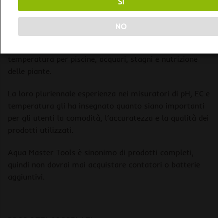
50 4,06
SÌ
60 4,10
NO
Aqua Master Tools è stata fondata nel 2018 ed è un
fornitore olandese di misuratori di pH, EC e
temperatura per piscine, acquari, stagni e nutrizione
delle piante.
La loro pluriennale esperienza nei misuratori di pH, EC e
temperatura gli ha insegnato quanto siano importanti
per gli utenti la comodità, l’accuratezza e la qualità dei
prodotti utilizzati.
Aqua Master Tools è sinonimo di prodotti completi,
quindi non dovrai mai acquistare contatori o batterie
aggiuntivi.