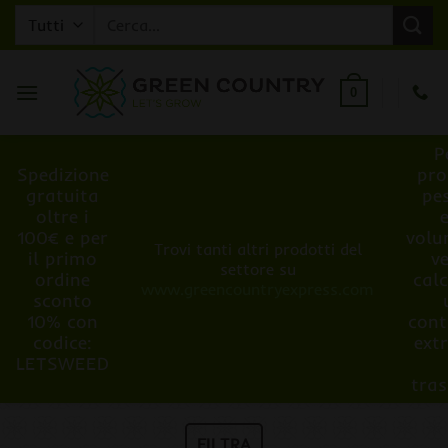
Salta
Cerca:
ai
contenuti
0
P
Spedizione
pro
gratuita
pe
oltre i
100€ e per
volu
Trovi tanti altri prodotti del
il primo
v
settore su
ordine
cal
www.greencountryexpress.com
sconto
10% con
cont
codice:
ext
LETSWEED
tra
FILTRA