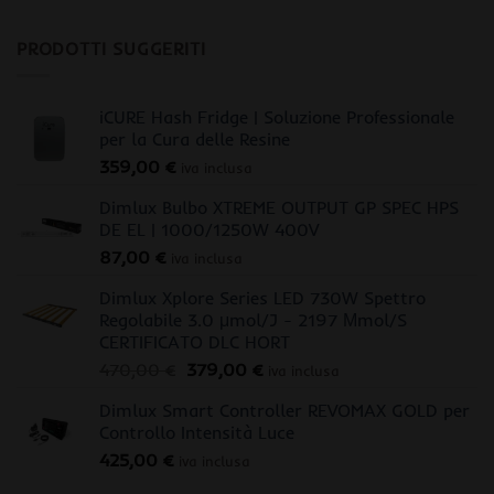
PRODOTTI SUGGERITI
iCURE Hash Fridge | Soluzione Professionale
per la Cura delle Resine
359,00
€
iva inclusa
Dimlux Bulbo XTREME OUTPUT GP SPEC HPS
DE EL | 1000/1250W 400V
87,00
€
iva inclusa
Dimlux Xplore Series LED 730W Spettro
Regolabile 3.0 μmol/J - 2197 Μmol/S
CERTIFICATO DLC HORT
Il
Il
470,00
€
379,00
€
iva inclusa
prezzo
prezzo
Dimlux Smart Controller REVOMAX GOLD per
originale
attuale
Controllo Intensità Luce
era:
è:
425,00
€
470,00 €.
379,00 €.
iva inclusa