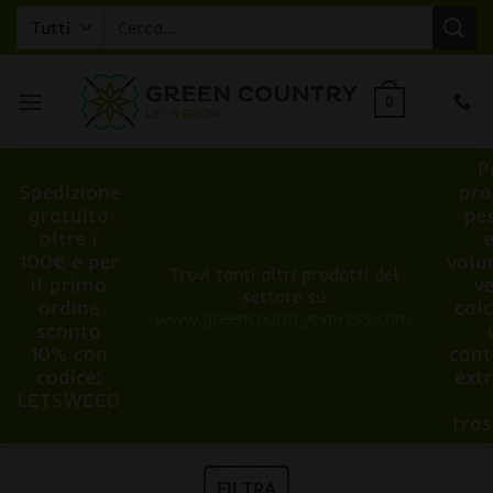
Salta
Cerca:
ai
contenuti
0
P
Spedizione
pro
gratuita
pe
oltre i
100€ e per
volu
Trovi tanti altri prodotti del
il primo
v
settore su
ordine
cal
www.greencountryexpress.com
sconto
10% con
cont
codice:
ext
LETSWEED
tra
FILTRA