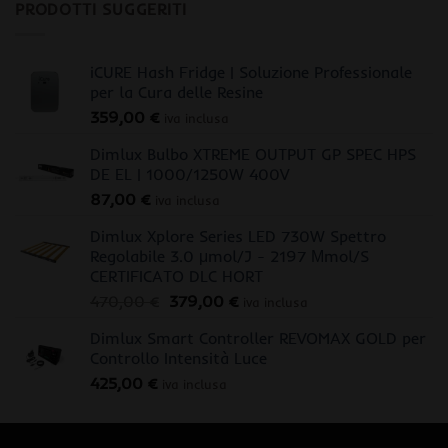
PRODOTTI SUGGERITI
iCURE Hash Fridge | Soluzione Professionale
per la Cura delle Resine
359,00
€
iva inclusa
Dimlux Bulbo XTREME OUTPUT GP SPEC HPS
DE EL | 1000/1250W 400V
87,00
€
iva inclusa
Dimlux Xplore Series LED 730W Spettro
Regolabile 3.0 μmol/J - 2197 Μmol/S
CERTIFICATO DLC HORT
Il
Il
470,00
€
379,00
€
iva inclusa
prezzo
prezzo
Dimlux Smart Controller REVOMAX GOLD per
originale
attuale
Controllo Intensità Luce
era:
è:
425,00
€
470,00 €.
379,00 €.
iva inclusa