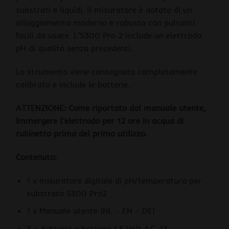
substrati e liquidi. Il misuratore è dotato di un
alloggiamento moderno e robusto con pulsanti
facili da usare. L’S300 Pro 2 include un elettrodo
pH di qualità senza precedenti.
Lo strumento viene consegnato completamente
calibrato e include le batterie.
ATTENZIONE: Come riportato dal manuale utente,
Immergere l’elettrodo per 12 ore in acqua di
rubinetto prima del primo utilizzo.
Contenuto:
1 x misuratore digitale di pH/temperatura per
substrato S300 Pro2
1 x Manuale utente (NL – EN – DE)
3 × Batteria a bottone 1,5 Volt AG-13