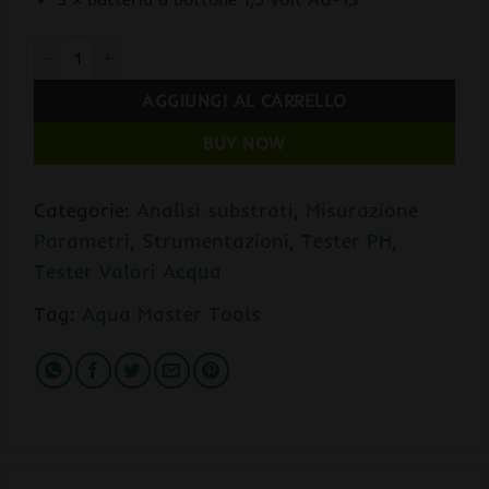
Aqua Master Tools S300 Pro2 PH/Temp per Substrati e Liquidi
AGGIUNGI AL CARRELLO
BUY NOW
Categorie:
Analisi substrati
,
Misurazione
Parametri
,
Strumentazioni
,
Tester PH
,
Tester Valori Acqua
Tag:
Aqua Master Tools