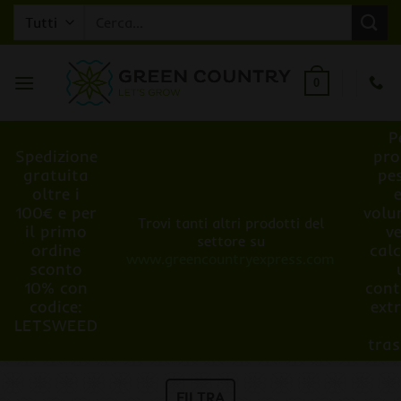
Salta
Cerca:
ai
contenuti
0
P
Spedizione
pro
gratuita
pe
oltre i
100€ e per
volu
Trovi tanti altri prodotti del
il primo
v
settore su
ordine
cal
www.greencountryexpress.com
sconto
10% con
cont
codice:
ext
LETSWEED
tra
FILTRA