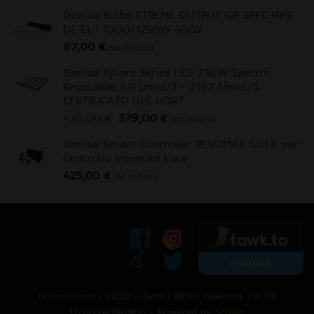
Dimlux Bulbo XTREME OUTPUT GP SPEC HPS
DE EL | 1000/1250W 400V
87,00
€
iva inclusa
Dimlux Xplore Series LED 730W Spettro
Regolabile 3.0 μmol/J - 2197 Μmol/S
CERTIFICATO DLC HORT
Il
Il
470,00
€
379,00
€
iva inclusa
prezzo
prezzo
Dimlux Smart Controller REVOMAX GOLD per
originale
attuale
Controllo Intensità Luce
era:
è:
425,00
€
470,00 €.
379,00 €.
iva inclusa
Green Country
2020 - Tutti i diritti riservati - P.IVA
IT09224090960 - Powered by
Scribit