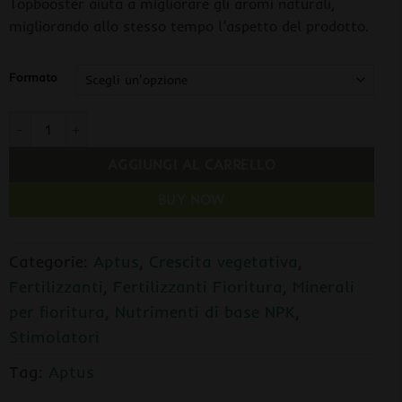
Topbooster aiuta a migliorare gli aromi naturali,
migliorando allo stesso tempo l’aspetto del prodotto.
Formato
Aptus Topbooster quantità
AGGIUNGI AL CARRELLO
BUY NOW
Categorie:
Aptus
,
Crescita vegetativa
,
Fertilizzanti
,
Fertilizzanti Fioritura
,
Minerali
per fioritura
,
Nutrimenti di base NPK
,
Stimolatori
Tag:
Aptus