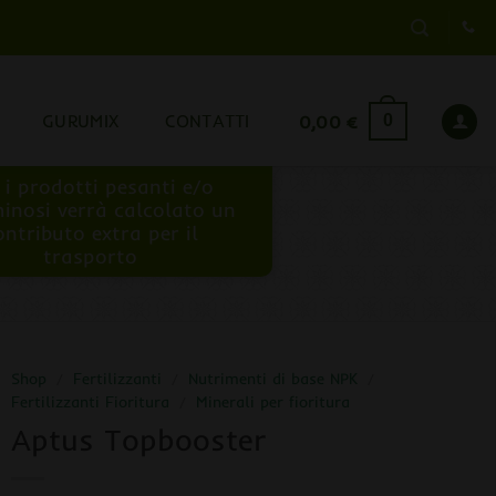
GURUMIX
CONTATTI
0,00
€
0
 i prodotti pesanti e/o
inosi verrà calcolato un
ontributo extra per il
trasporto
Shop
/
Fertilizzanti
/
Nutrimenti di base NPK
/
Fertilizzanti Fioritura
/
Minerali per fioritura
Aptus Topbooster