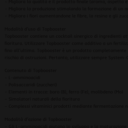
– Migliora la qualità e il prodotto finale (aroma, aspetto e
– Migliora la produzione stimolando la formazione di un 
– Migliora i fiori aumentandone le fibre, la resina e gli zuc
Modalità d’uso di Topbooster
Topbooster contiene un cocktail sinergico di ingredienti att
fioritura. Utilizzare Topbooster come additivo a un fertili
fino all’ultima. Topbooster è un prodotto completamente or
rischio di ostruzioni. Pertanto, utilizzare sempre System-C
Contenuto di Topbooster
– L-amminoacidi
– Polisaccaridi (zuccheri)
– Elementi in tracce: boro (B), ferro (Fe), molibdeno (Mo)
– Simolatori naturali della fioritura
– Complessi vitaminici prodotti mediante fermentazione n
Modalità d’azione di Topbooster
– Gli L-amminoacidi aiutano lo sviluppo e la maturazione 