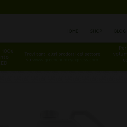
HOME
SHOP
BLOG
Per
i 100€
volum
Trovi tanti altri prodotti del settore
onto
c
su
www.greencountryexpress.com
EED