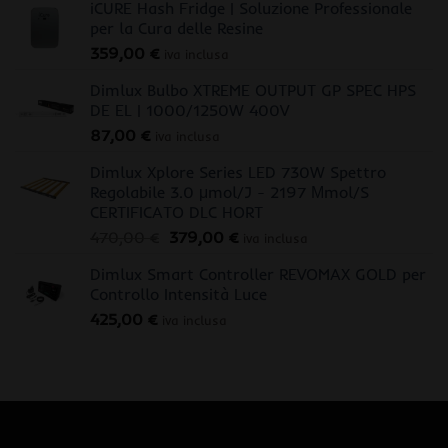
iCURE Hash Fridge | Soluzione Professionale
per la Cura delle Resine
359,00
€
iva inclusa
Dimlux Bulbo XTREME OUTPUT GP SPEC HPS
DE EL | 1000/1250W 400V
87,00
€
iva inclusa
Dimlux Xplore Series LED 730W Spettro
Regolabile 3.0 μmol/J - 2197 Μmol/S
CERTIFICATO DLC HORT
Il
Il
470,00
€
379,00
€
iva inclusa
prezzo
prezzo
Dimlux Smart Controller REVOMAX GOLD per
originale
attuale
Controllo Intensità Luce
era:
è:
425,00
€
470,00 €.
379,00 €.
iva inclusa