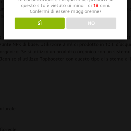
 qualità)
questo sito è vietato ai minori di
18
anni.
numero maggiore di sedi di gemmazione (maggiore quantità d
Confermi di essere maggiorenne?
cheri (migliore prodotto finale)
SÌ
NO
ivi che stimolano il completo processo di fioritura. Per questo
zzante NPK di base. Utilizzare 2 ml di prodotto in 10 L d’acq
ganico. Se si utilizza un prodotto organico con un sistema d
lean se si utilizza Topbooster con questo tipo di sistema di i
aturale
floreale