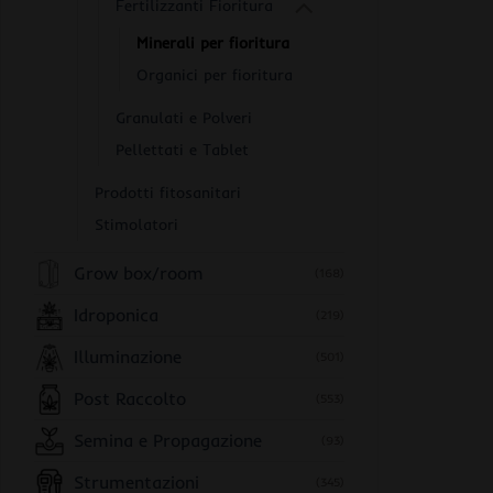
Fertilizzanti Fioritura
Minerali per fioritura
Organici per fioritura
Granulati e Polveri
Pellettati e Tablet
Prodotti fitosanitari
Stimolatori
Grow box/room
(168)
Idroponica
(219)
Illuminazione
(501)
Post Raccolto
(553)
Semina e Propagazione
(93)
Strumentazioni
(345)