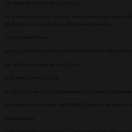
Per piantine e talee: da 2 a 3 ml/L.
Se si notano macchie circolari marroni/nere sui rami e sul
applicare con un pennello sulla zona interessata.
Applicazione irrigua:
da 1,5 a 2,5 ml per pianta, indipendentemente dal numero di 
Per piantine o talee: da 2 a 2,5 ml/L.
Il pH deve essere 6,5/7,5.
In ogni caso, durante l’applicazione del prodotto, bagnare
Si consiglia di utilizzare ANTIOXPROT ogni 15-30 giorni a s
Combinazioni:
Tutti i prodotti possono essere miscelati in un’unica appl