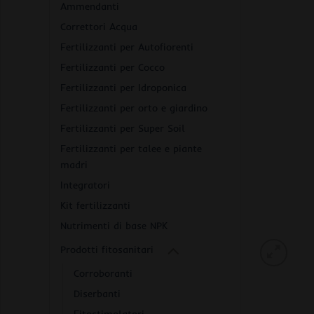
Ammendanti
Correttori Acqua
Fertilizzanti per Autofiorenti
Fertilizzanti per Cocco
Fertilizzanti per Idroponica
Fertilizzanti per orto e giardino
Fertilizzanti per Super Soil
Fertilizzanti per talee e piante
madri
Integratori
Kit fertilizzanti
Nutrimenti di base NPK
Prodotti fitosanitari
Corroboranti
Diserbanti