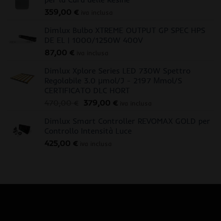
359,00
€
iva inclusa
Dimlux Bulbo XTREME OUTPUT GP SPEC HPS
DE EL | 1000/1250W 400V
87,00
€
iva inclusa
Dimlux Xplore Series LED 730W Spettro
Regolabile 3.0 μmol/J - 2197 Μmol/S
CERTIFICATO DLC HORT
Il
Il
470,00
€
379,00
€
iva inclusa
prezzo
prezzo
Dimlux Smart Controller REVOMAX GOLD per
originale
attuale
Controllo Intensità Luce
era:
è:
425,00
€
470,00 €.
379,00 €.
iva inclusa