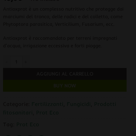
Antioxprot è un complesso nutritivo che protegge dai
marciumi del tronco, delle radici e del colletto, come
Phytoptora parasitica, Verticilium, Fusarium, ecc.
Antioxprot è raccomandato per terreni impregnati
d’acqua, irrigazione eccessiva e forti piogge.
Antioxprot 100 ml. Prot Eco quantità
AGGIUNGI AL CARRELLO
BUY NOW
Categorie:
Fertilizzanti
,
Fungicidi
,
Prodotti
fitosanitari
,
Prot Eco
Tag:
Prot Eco