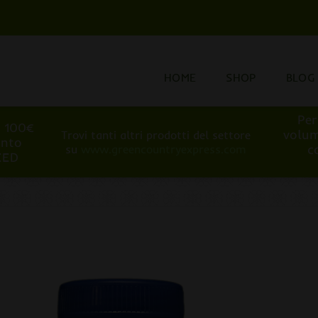
HOME
SHOP
BLOG
Per
i 100€
volum
Trovi tanti altri prodotti del settore
onto
c
su
www.greencountryexpress.com
EED