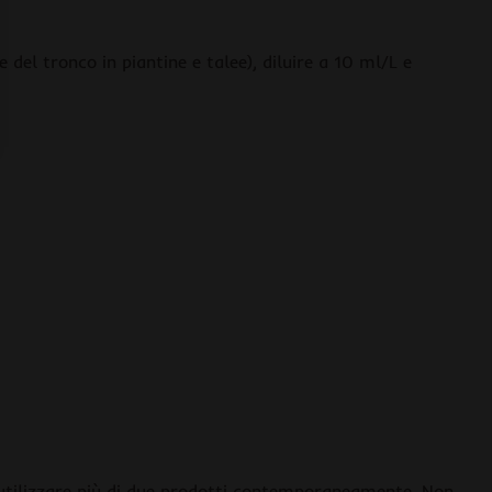
el tronco in piantine e talee), diluire a 10 ml/L e
n utilizzare più di due prodotti contemporaneamente. Non