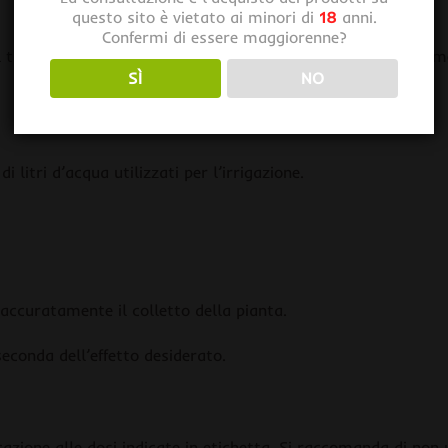
questo sito è vietato ai minori di
18
anni.
Confermi di essere maggiorenne?
 tronco, o si notano sintomi di marciume radicale (marciume d
SÌ
NO
litri d’acqua utilizzati per l’irrigazione.
 accuratamente il colletto della pianta.
econda dell’effetto desiderato.
icazione alle dosi indicate in etichetta. Si raccomanda di no