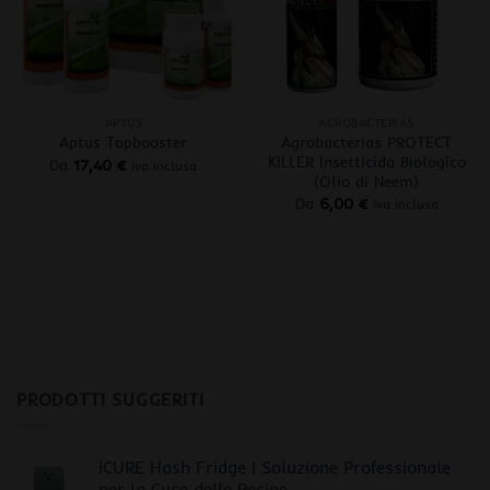
+
+
APTUS
AGROBACTERIAS
Agrobacterias PROTECT
Aptus Topbooster
KILLER Insetticida Biologico
Da
17,40
€
iva inclusa
(Olio di Neem)
Da
6,00
€
iva inclusa
PRODOTTI SUGGERITI
iCURE Hash Fridge | Soluzione Professionale
per la Cura delle Resine