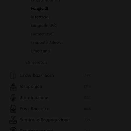
Fitostimolatori
Fungicidi
Insetticidi
Lampade UVC
Lumachicidi
Trappole Adesive
Umettanti
Stimolatori
Grow box/room
(168)
Idroponica
(219)
Illuminazione
(501)
Post Raccolto
(553)
Semina e Propagazione
(93)
Strumentazioni
(345)