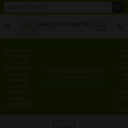
Salta
Cerca:
ai
contenuti
0
P
Spedizione
pro
gratuita
pe
oltre i
100€ e per
volu
Trovi tanti altri prodotti del
il primo
v
settore su
ordine
cal
www.greencountryexpress.com
sconto
10% con
cont
codice:
ext
LETSWEED
tra
FILTRA