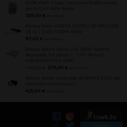
iCURE Hash Fridge | Soluzione Professionale
per la Cura delle Resine
359,00
€
iva inclusa
Dimlux Bulbo XTREME OUTPUT GP SPEC HPS
DE EL | 1000/1250W 400V
87,00
€
iva inclusa
Dimlux Xplore Series LED 730W Spettro
Regolabile 3.0 μmol/J - 2197 Μmol/S
CERTIFICATO DLC HORT
Il
Il
470,00
€
379,00
€
iva inclusa
prezzo
prezzo
Dimlux Smart Controller REVOMAX GOLD per
originale
attuale
Controllo Intensità Luce
era:
è:
425,00
€
470,00 €.
379,00 €.
iva inclusa