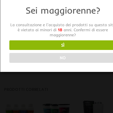
Tag:
Airontek
Sei maggiorenne?
La consultazione e l'acquisto dei prodotti su questo si
è vietato ai minori di
18
anni. Confermi di essere
maggiorenne?
SÌ
DESCRIZIONE
NO
Airontek Ventilatore da Tavolo Turbo 8″ Tre Velocità
20cm 25W
PRODOTTI CORRELATI