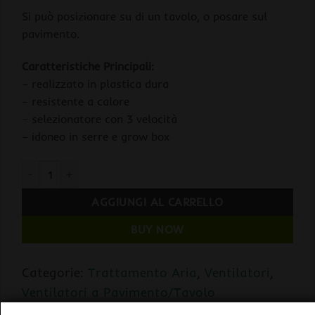
Si può posizionare su di un tavolo, o posare sul
pavimento.
Caratteristiche Principali:
– realizzato in plastica dura
– resistente a calore
– selezionatore con 3 velocità
– idoneo in serre e grow box
Airontek Ventilatore da Tavolo Turbo 8" Tre Velocità 20cm 25
AGGIUNGI AL CARRELLO
BUY NOW
Categorie:
Trattamento Aria
,
Ventilatori
,
Ventilatori a Pavimento/Tavolo