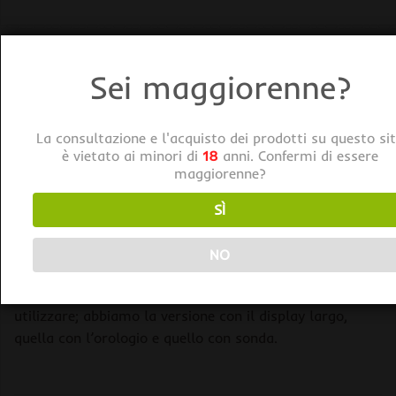
Sei maggiorenne?
DESCRIZIONE
AIRONTEK Termoigrometro Digitale con Supporto
La consultazione e l'acquisto dei prodotti su questo si
è vietato ai minori di
18
anni. Confermi di essere
Avere un termoigrometro Airontek è importante per
maggiorenne?
avere risultati migliori nella coltivazione indoor; Infatti
dobbiamo tenere conto di due parametri fondamentali:
SÌ
la temperatura e l’umidità.
NO
I termoigrometri Airontek rendono semplice la lettura
dei valori, sono poco ingombranti e facilissimi da
utilizzare; abbiamo la versione con il display largo,
quella con l’orologio e quello con sonda.