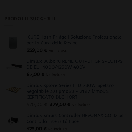
PRODOTTI SUGGERITI
iCURE Hash Fridge | Soluzione Professionale
per la Cura delle Resine
359,00
€
iva inclusa
Dimlux Bulbo XTREME OUTPUT GP SPEC HPS
DE EL | 1000/1250W 400V
87,00
€
iva inclusa
Dimlux Xplore Series LED 730W Spettro
Regolabile 3.0 μmol/J - 2197 Μmol/S
CERTIFICATO DLC HORT
Il
Il
470,00
€
379,00
€
iva inclusa
prezzo
prezzo
Dimlux Smart Controller REVOMAX GOLD per
originale
attuale
Controllo Intensità Luce
era:
è:
425,00
€
470,00 €.
379,00 €.
iva inclusa