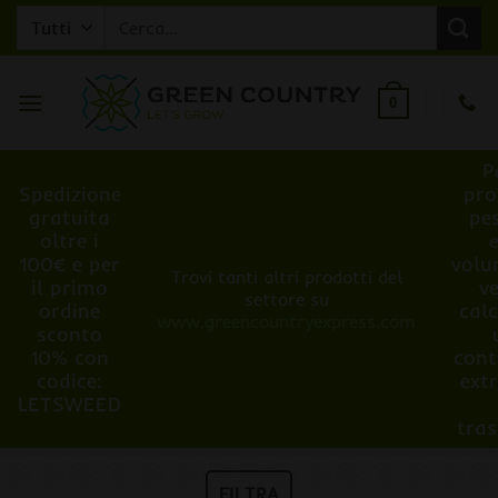
Salta
Cerca:
ai
contenuti
0
P
Spedizione
pro
gratuita
pe
oltre i
100€ e per
volu
Trovi tanti altri prodotti del
il primo
v
settore su
ordine
cal
www.greencountryexpress.com
sconto
10% con
cont
codice:
ext
LETSWEED
tra
FILTRA