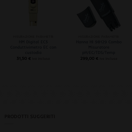
+
+
MISURAZIONE PARAMETRI
MISURAZIONE PARAMETRI
HM Digital EC3
Hanna HI 98129 Combo
Conduttivimetro EC con
Misuratore
custodia
pH/EC/TDS/Temp
31,50
€
299,00
€
iva inclusa
iva inclusa
PRODOTTI SUGGERITI