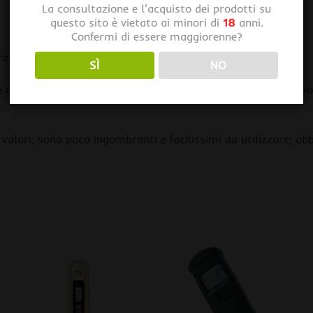
La consultazione e l'acquisto dei prodotti su
questo sito è vietato ai minori di
18
anni.
Confermi di essere maggiorenne?
ratura
SÌ
NO
isultati migliori nella coltivazione indoor; Infatti dobbiam
alori, sono poco ingombranti e facilissimi da utilizzare; abb