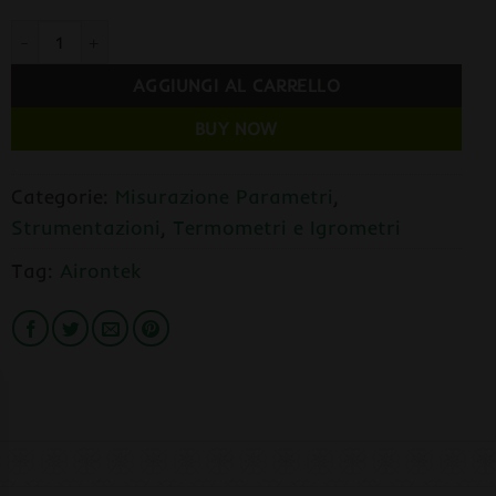
AIRONTEK Termoigrometro Digitale con Sonda per Temperatura q
AGGIUNGI AL CARRELLO
BUY NOW
Categorie:
Misurazione Parametri
,
Strumentazioni
,
Termometri e Igrometri
Tag:
Airontek