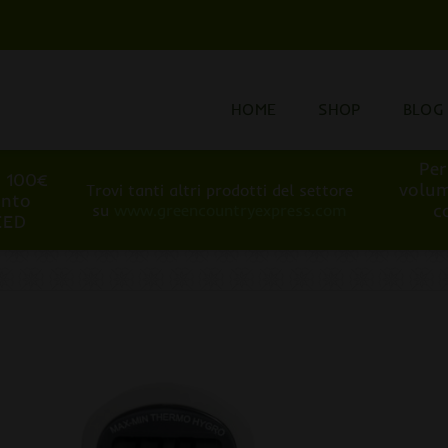
HOME
SHOP
BLOG
Per
i 100€
volum
Trovi tanti altri prodotti del settore
onto
c
su
www.greencountryexpress.com
EED