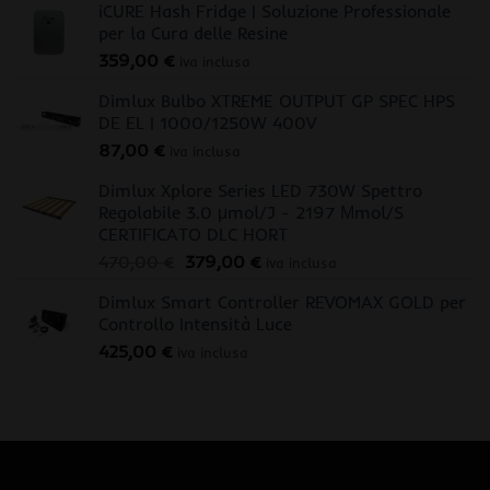
iCURE Hash Fridge | Soluzione Professionale
per la Cura delle Resine
359,00
€
iva inclusa
Dimlux Bulbo XTREME OUTPUT GP SPEC HPS
DE EL | 1000/1250W 400V
87,00
€
iva inclusa
Dimlux Xplore Series LED 730W Spettro
Regolabile 3.0 μmol/J - 2197 Μmol/S
CERTIFICATO DLC HORT
Il
Il
470,00
€
379,00
€
iva inclusa
prezzo
prezzo
Dimlux Smart Controller REVOMAX GOLD per
originale
attuale
Controllo Intensità Luce
era:
è:
425,00
€
470,00 €.
379,00 €.
iva inclusa