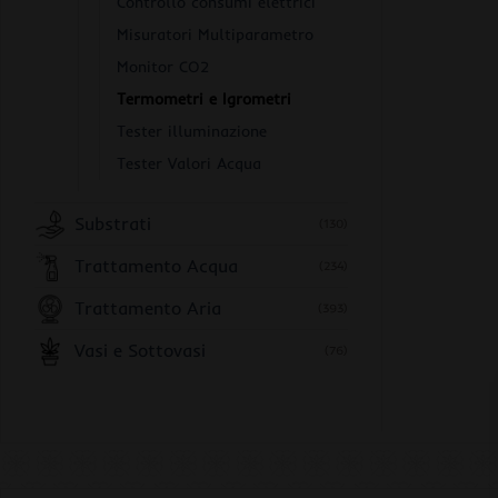
Controllo consumi elettrici
Misuratori Multiparametro
Monitor CO2
Termometri e Igrometri
Tester illuminazione
Tester Valori Acqua
Substrati
(130)
Trattamento Acqua
(234)
Trattamento Aria
(393)
Vasi e Sottovasi
(76)