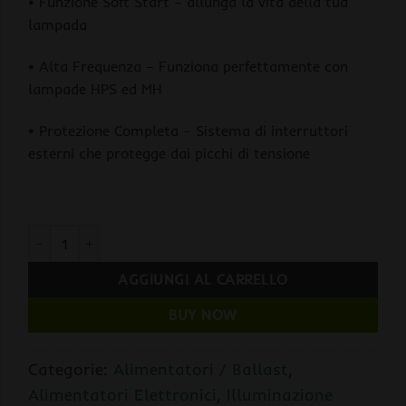
• Funzione Soft Start – allunga la vita della tua
lampada
• Alta Frequenza – Funziona perfettamente con
lampade HPS ed MH
• Protezione Completa – Sistema di interruttori
esterni che protegge dai picchi di tensione
Airontek Ballast ECO 600 600W / 240V per MH/HPS Alimenta
AGGIUNGI AL CARRELLO
BUY NOW
Categorie:
Alimentatori / Ballast
,
Alimentatori Elettronici
,
Illuminazione