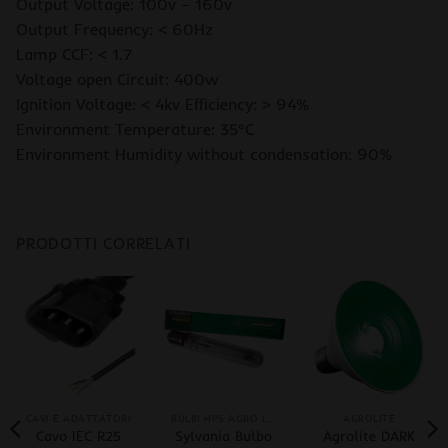
Output Voltage: 100v – 160v
Output Frequency: < 60Hz
Lamp CCF: < 1.7
Voltage open Circuit: 400w
Ignition Voltage: < 4kv Efficiency: > 94%
Environment Temperature: 35°C
Environment Humidity without condensation: 90%
PRODOTTI CORRELATI
CAVI E ADATTATORI
BULBI HPS AGRO (CRESCITA+FIORITURA)
AGROLITE
Cavo IEC R25
Sylvania Bulbo
Agrolite DARK