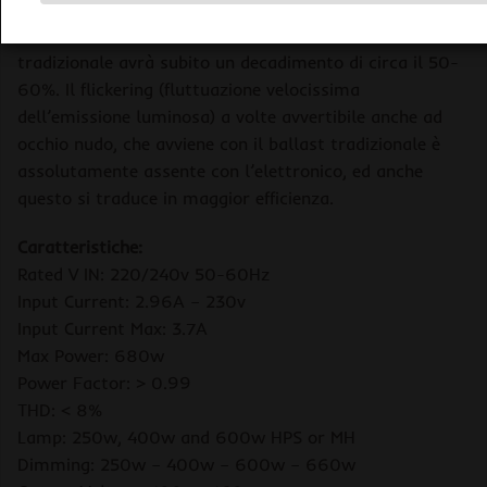
l’emissione PAR proveniente da un ballast elettronico
risulta diminuita del 20-25% mentre su un ballast
tradizionale avrà subito un decadimento di circa il 50-
60%. Il flickering (fluttuazione velocissima
dell’emissione luminosa) a volte avvertibile anche ad
occhio nudo, che avviene con il ballast tradizionale è
assolutamente assente con l’elettronico, ed anche
questo si traduce in maggior efficienza.
Caratteristiche:
Rated V IN: 220/240v 50-60Hz
Input Current: 2.96A – 230v
Input Current Max: 3.7A
Max Power: 680w
Power Factor: > 0.99
THD: < 8%
Lamp: 250w, 400w and 600w HPS or MH
Dimming: 250w – 400w – 600w – 660w