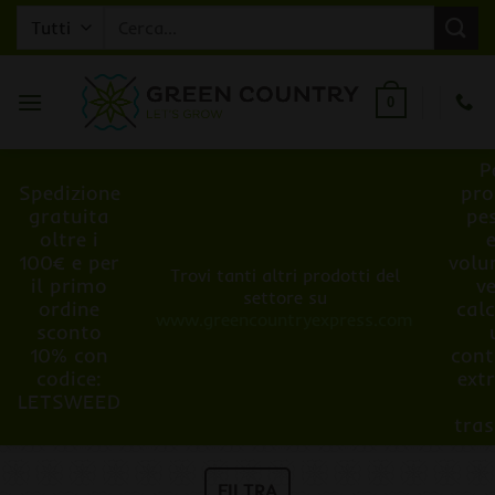
Salta
Cerca:
ai
contenuti
0
P
Spedizione
pro
gratuita
pe
oltre i
100€ e per
volu
Trovi tanti altri prodotti del
il primo
v
settore su
ordine
cal
www.greencountryexpress.com
sconto
10% con
cont
codice:
ext
LETSWEED
tra
FILTRA