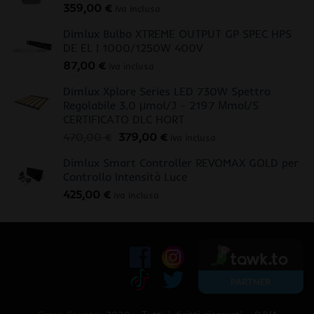
359,00
€
iva inclusa
Dimlux Bulbo XTREME OUTPUT GP SPEC HPS
DE EL | 1000/1250W 400V
87,00
€
iva inclusa
Dimlux Xplore Series LED 730W Spettro
Regolabile 3.0 μmol/J - 2197 Μmol/S
CERTIFICATO DLC HORT
Il
Il
470,00
€
379,00
€
iva inclusa
prezzo
prezzo
Dimlux Smart Controller REVOMAX GOLD per
originale
attuale
Controllo Intensità Luce
era:
è:
425,00
€
470,00 €.
379,00 €.
iva inclusa