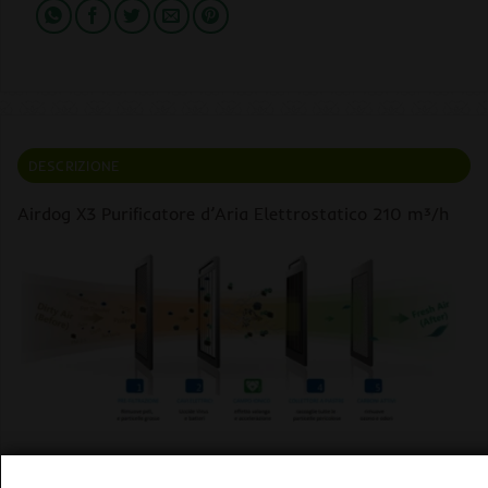
DESCRIZIONE
Airdog X3 Purificatore d’Aria Elettrostatico 210 m³/h
Caratteristiche principali