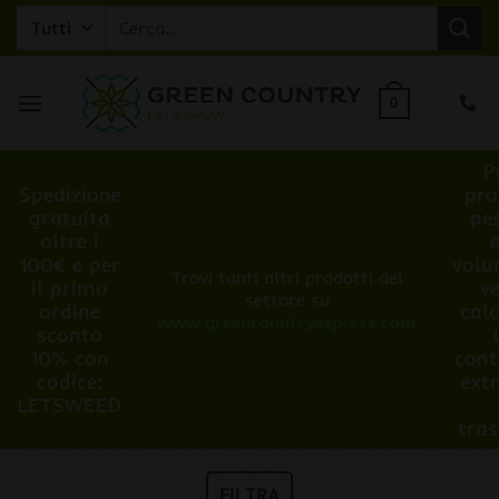
Salta
Cerca:
ai
contenuti
0
P
Spedizione
pro
gratuita
pe
oltre i
100€ e per
volu
Trovi tanti altri prodotti del
il primo
v
settore su
ordine
cal
www.greencountryexpress.com
sconto
10% con
cont
codice:
ext
LETSWEED
tra
FILTRA