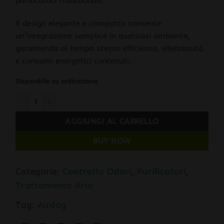
Il design elegante e compatto consente
un’integrazione semplice in qualsiasi ambiente,
garantendo al tempo stesso efficienza, silenziosità
e consumi energetici contenuti.
Disponibile su ordinazione
Airdog X3 Purificatore d’Aria Elettrostatico 210 m³/h quantità
AGGIUNGI AL CARRELLO
BUY NOW
Categorie:
Controllo Odori
,
Purificatori
,
Trattamento Aria
Tag:
Airdog