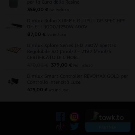
per la Cura delle Resine
359,00
€
iva inclusa
Dimlux Bulbo XTREME OUTPUT GP SPEC HPS
DE EL | 1000/1250W 400V
87,00
€
iva inclusa
Dimlux Xplore Series LED 730W Spettro
Regolabile 3.0 μmol/J - 2197 Μmol/S
CERTIFICATO DLC HORT
Il
Il
470,00
€
379,00
€
iva inclusa
prezzo
prezzo
Dimlux Smart Controller REVOMAX GOLD per
originale
attuale
Controllo Intensità Luce
era:
è:
425,00
€
470,00 €.
379,00 €.
iva inclusa