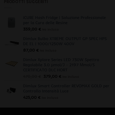
PRODOTTI SUGGERITI
iCURE Hash Fridge | Soluzione Professionale
per la Cura delle Resine
359,00
€
iva inclusa
Dimlux Bulbo XTREME OUTPUT GP SPEC HPS
DE EL | 1000/1250W 400V
87,00
€
iva inclusa
Dimlux Xplore Series LED 730W Spettro
Regolabile 3.0 μmol/J - 2197 Μmol/S
CERTIFICATO DLC HORT
Il
Il
470,00
€
379,00
€
iva inclusa
prezzo
prezzo
Dimlux Smart Controller REVOMAX GOLD per
originale
attuale
Controllo Intensità Luce
era:
è:
425,00
€
470,00 €.
379,00 €.
iva inclusa