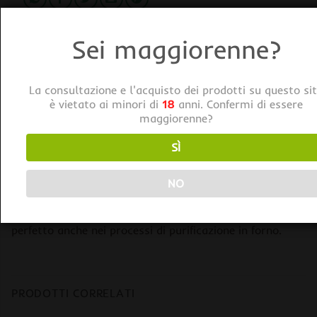
Sei maggiorenne?
La consultazione e l'acquisto dei prodotti su questo si
DESCRIZIONE
è vietato ai minori di
18
anni. Confermi di essere
maggiorenne?
Addipure PTFE 60x100cm Foglio di Teflon Spessore
0,1mm
SÌ
Può essere piegato e modellato all’interno del
NO
contenitore di raccolta delle estrazioni. Adattandosi
esattamente al volume del contenitore si rende
perfetto anche nei processi di purificazione in forno.
PRODOTTI CORRELATI