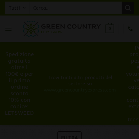
Salta
Cerca:
ai
contenuti
0
P
Spedizione
pro
gratuita
pe
oltre i
100€ e per
volu
Trovi tanti altri prodotti del
il primo
v
settore su
ordine
cal
www.greencountryexpress.com
sconto
10% con
cont
codice:
ext
LETSWEED
tra
FILTRA