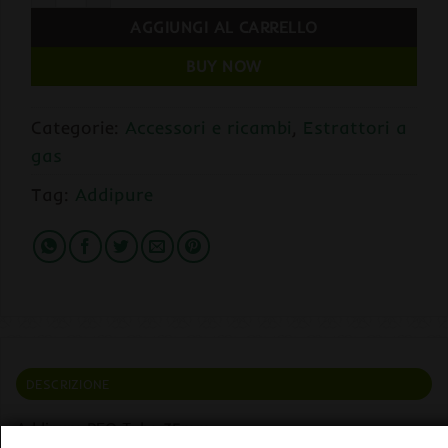
AGGIUNGI AL CARRELLO
BUY NOW
Categorie:
Accessori e ricambi
,
Estrattori a
gas
Tag:
Addipure
DESCRIZIONE
Addipure PEO Tubo 35mm