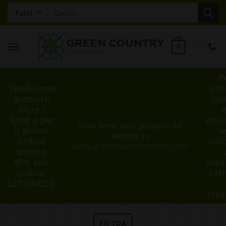
Salta
Cerca:
ai
contenuti
0
P
Spedizione
pro
gratuita
pe
oltre i
100€ e per
volu
Trovi tanti altri prodotti del
il primo
v
settore su
ordine
cal
www.greencountryexpress.com
sconto
10% con
cont
codice:
ext
LETSWEED
tra
FILTRA