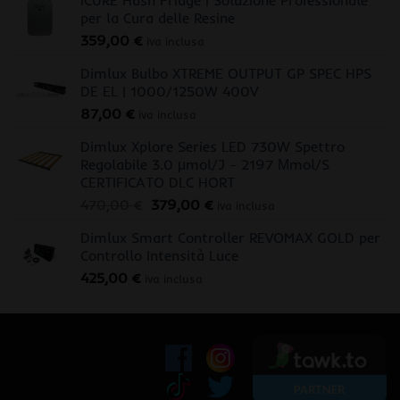
iCURE Hash Fridge | Soluzione Professionale
per la Cura delle Resine
359,00
€
iva inclusa
Dimlux Bulbo XTREME OUTPUT GP SPEC HPS
DE EL | 1000/1250W 400V
87,00
€
iva inclusa
Dimlux Xplore Series LED 730W Spettro
Regolabile 3.0 μmol/J - 2197 Μmol/S
CERTIFICATO DLC HORT
Il
Il
470,00
€
379,00
€
iva inclusa
prezzo
prezzo
Dimlux Smart Controller REVOMAX GOLD per
originale
attuale
Controllo Intensità Luce
era:
è:
425,00
€
470,00 €.
379,00 €.
iva inclusa