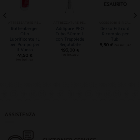
ESAURITO
ATTREZZATURE PER ESTRAZIONI
ATTREZZATURE PER ESTRAZIONI
ACCESSORI E RICAMBI
Rothenberger
Addipure PEO
Dexso Filtro di
Olio
Tubo 50mm L
Ricambio per
Lubrificante 1L
con Treppiede
Tubi
per Pompa per
Regolabile
8,50
€
iva inclusa
il Vuoto
193,00
€
iva inclusa
41,50
€
iva inclusa
ASSISTENZA