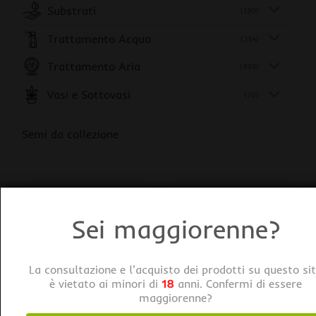
Substrati
(130)
Trattamento Acqua
(234)
Trattamento Aria
(393)
Vasi e Sottovasi
(76)
Semi da collezione
Sei maggiorenne?
La consultazione e l'acquisto dei prodotti su questo si
è vietato ai minori di
18
anni. Confermi di essere
maggiorenne?