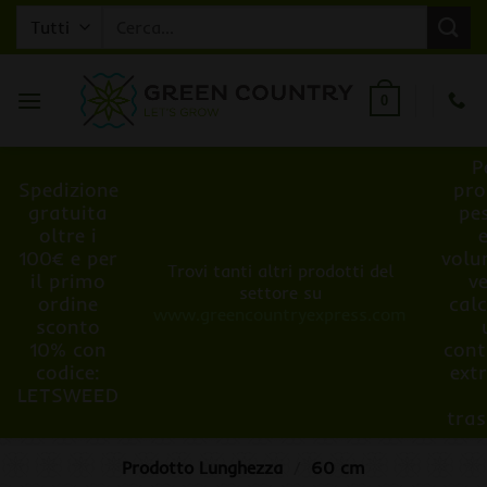
Salta
Cerca:
ai
contenuti
0
P
Spedizione
pro
gratuita
pe
oltre i
100€ e per
volu
Trovi tanti altri prodotti del
il primo
v
settore su
ordine
cal
www.greencountryexpress.com
sconto
10% con
cont
codice:
ext
LETSWEED
tra
Prodotto Lunghezza
/
60 cm