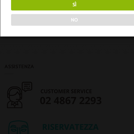
ACCESSORI
ACCESSORI
SÌ
Secret Jardin Space
Secret Jardin Space
Booster Ø 19mm
Booster Ø 16mm
Da
8,00
€
Da
14,00
€
NO
iva inclusa
iva inclusa
ASSISTENZA