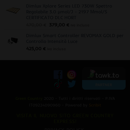
Dimlux Xplore Series LED 730W Spettro
Regolabile 3.0 μmol/J - 2197 Μmol/S
CERTIFICATO DLC HORT
Il
Il
470,00
€
379,00
€
iva inclusa
prezzo
prezzo
Dimlux Smart Controller REVOMAX GOLD per
originale
attuale
Controllo Intensità Luce
era:
è:
425,00
€
470,00 €.
379,00 €.
iva inclusa
Green Country
2020 - Tutti i diritti riservati - P.IVA
IT09224090960 - Powered by
Scribit
VISITA IL NUOVO SITO GREEN COUNTRY
EXPRESS!
PRIVACY POLICY