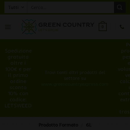
Salta
Cerca:
ai
contenuti
0
P
Spedizione
pro
gratuita
pe
oltre i
100€ e per
volu
Trovi tanti altri prodotti del
il primo
v
settore su
ordine
cal
www.greencountryexpress.com
sconto
10% con
cont
codice:
ext
LETSWEED
tra
Prodotto Formato
/
6L