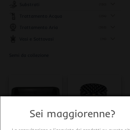
Substrati
(130)
Trattamento Acqua
(234)
Trattamento Aria
(393)
Vasi e Sottovasi
(76)
Semi da collezione
Sei maggiorenne?