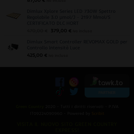
87,00
€
iva inclusa
Dimlux Xplore Series LED 730W Spettro
Regolabile 3.0 μmol/J - 2197 Μmol/S
CERTIFICATO DLC HORT
Il
Il
470,00
€
379,00
€
iva inclusa
prezzo
prezzo
Dimlux Smart Controller REVOMAX GOLD per
originale
attuale
Controllo Intensità Luce
era:
è:
425,00
€
470,00 €.
379,00 €.
iva inclusa
Green Country
2020 - Tutti i diritti riservati - P.IVA
IT09224090960 - Powered by
Scribit
VISITA IL NUOVO SITO GREEN COUNTRY
EXPRESS!