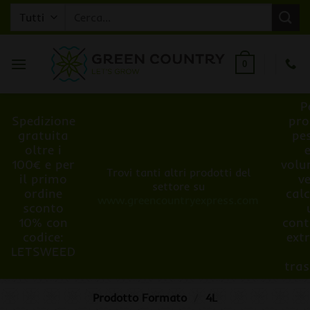
Salta
Cerca:
ai
contenuti
0
P
Spedizione
pro
gratuita
pe
oltre i
100€ e per
volu
Trovi tanti altri prodotti del
il primo
v
settore su
ordine
cal
www.greencountryexpress.com
sconto
10% con
cont
codice:
ext
LETSWEED
tra
Prodotto Formato
/
4L