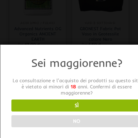
ACIDI UMICI / FULVICI
VASI E SOTTOVASI
Advanced Nutrients OG
GRONEST Fabric Pot
Organics ANCIENT
Vaso in Geotessile
EARTH
colore Nero
Da
17,00
€
Da
1,50
€
iva inclusa
iva inclusa
Sei maggiorenne?
La consultazione e l'acquisto dei prodotti su questo si
è vietato ai minori di
18
anni. Confermi di essere
maggiorenne?
SÌ
FERTILIZZANTI
FERTILIZZANTI
NO
Lurpe Natural Solutions
Lurpe Natural Solutions
Healthy Harvest
Green Sunrise Compost
Compost Tea
Tea