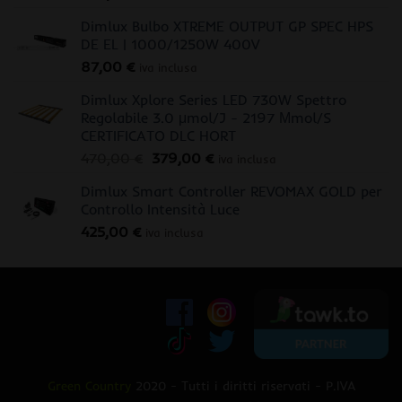
Dimlux Bulbo XTREME OUTPUT GP SPEC HPS
DE EL | 1000/1250W 400V
87,00
€
iva inclusa
Dimlux Xplore Series LED 730W Spettro
Regolabile 3.0 μmol/J - 2197 Μmol/S
CERTIFICATO DLC HORT
Il
Il
470,00
€
379,00
€
iva inclusa
prezzo
prezzo
Dimlux Smart Controller REVOMAX GOLD per
originale
attuale
Controllo Intensità Luce
era:
è:
425,00
€
470,00 €.
379,00 €.
iva inclusa
Green Country
2020 - Tutti i diritti riservati - P.IVA