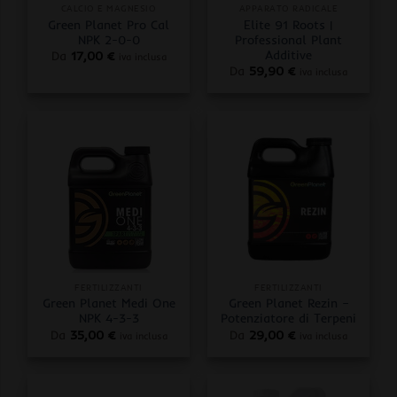
CALCIO E MAGNESIO
APPARATO RADICALE
Green Planet Pro Cal
Elite 91 Roots |
NPK 2-0-0
Professional Plant
Additive
Da
17,00
€
iva inclusa
Da
59,90
€
iva inclusa
FERTILIZZANTI
FERTILIZZANTI
Green Planet Medi One
Green Planet Rezin –
NPK 4-3-3
Potenziatore di Terpeni
Da
35,00
€
Da
29,00
€
iva inclusa
iva inclusa