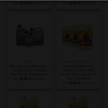
Da
23,00
€
Da
23,00
€
iva inclusa
iva inclusa
B.A.C.
ADVANCED NUTRIENTS
BAC Fast Food Mineral –
Advanced Nutrients
Fertilizzante Minerale
JUNGLE JUICE PACK
per Piante Autofiorenti
(Grow-Micro-Bloom 3-
Part Nutrient)
Da
15,00
€
iva inclusa
Da
15,40
€
iva inclusa