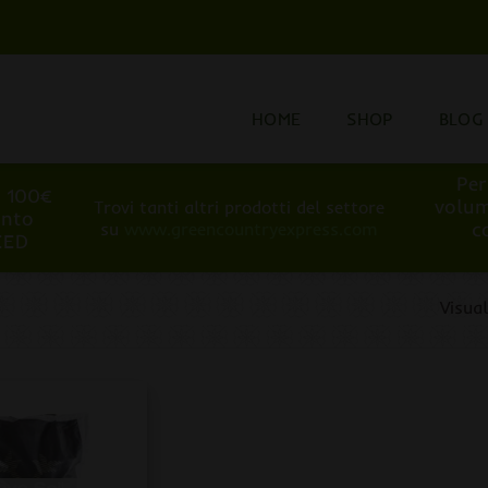
HOME
SHOP
BLOG
Per
i 100€
volum
Trovi tanti altri prodotti del settore
onto
c
su
www.greencountryexpress.com
EED
Visual