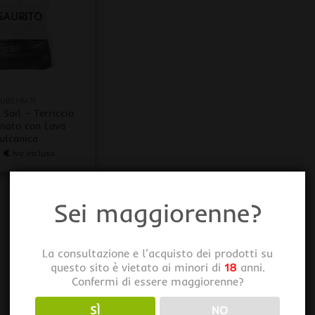
SAURITO
SUBSTRATI
Soil – Terriccio
onato con Lava
ulcanica
0
€
iva inclusa
Sei maggiorenne?
La consultazione e l'acquisto dei prodotti su
questo sito è vietato ai minori di
18
anni.
Confermi di essere maggiorenne?
SÌ
NO