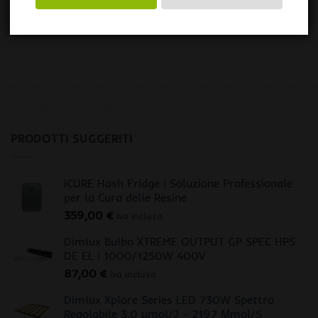
PRODOTTI SUGGERITI
iCURE Hash Fridge | Soluzione Professionale
per la Cura delle Resine
359,00
€
iva inclusa
Dimlux Bulbo XTREME OUTPUT GP SPEC HPS
DE EL | 1000/1250W 400V
87,00
€
iva inclusa
Dimlux Xplore Series LED 730W Spettro
Regolabile 3.0 μmol/J - 2197 Μmol/S