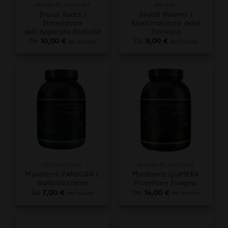
APPARATO RADICALE
BRUTAL
Brutal Roots |
Brutal Blooms |
Stimolatore
Biostimolatore della
dell’Apparato Radicale
Fioritura
Da
10,00
€
Da
9,00
€
iva inclusa
iva inclusa
FERTILIZZANTI
APPARATO RADICALE
Mycoterra PANDORA L
Mycoterra QUIMERA
Biofertilizzante
Protettore Fungino
Da
7,00
€
Da
14,00
€
iva inclusa
iva inclusa