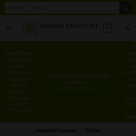
Salta
Cerca:
ai
contenuti
0
P
Spedizione
pro
gratuita
pe
oltre i
100€ e per
volu
Trovi tanti altri prodotti del
il primo
v
settore su
ordine
cal
www.greencountryexpress.com
sconto
10% con
cont
codice:
ext
LETSWEED
tra
Prodotto Formato
/
300ml