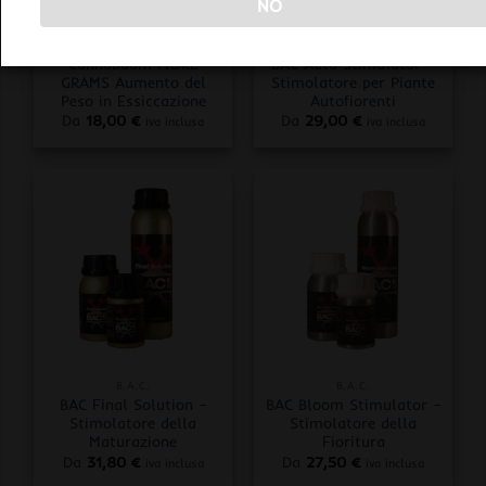
NO
CANNABOOM LA POCIÒN DEL BRUJO
B.A.C.
Cannaboom MORE
BAC Auto Stimulator –
GRAMS Aumento del
Stimolatore per Piante
Peso in Essiccazione
Autofiorenti
Da
18,00
€
Da
29,00
€
iva inclusa
iva inclusa
B.A.C.
B.A.C.
BAC Final Solution –
BAC Bloom Stimulator –
Stimolatore della
Stimolatore della
Maturazione
Fioritura
Da
31,80
€
Da
27,50
€
iva inclusa
iva inclusa