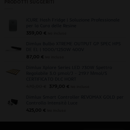
PRODOTTI SUGGERITI
iCURE Hash Fridge | Soluzione Professionale
per la Cura delle Resine
359,00
€
iva inclusa
Dimlux Bulbo XTREME OUTPUT GP SPEC HPS
DE EL | 1000/1250W 400V
87,00
€
iva inclusa
Dimlux Xplore Series LED 730W Spettro
Regolabile 3.0 μmol/J - 2197 Μmol/S
CERTIFICATO DLC HORT
Il
Il
470,00
€
379,00
€
iva inclusa
prezzo
prezzo
Dimlux Smart Controller REVOMAX GOLD per
originale
attuale
Controllo Intensità Luce
era:
è:
425,00
€
470,00 €.
379,00 €.
iva inclusa