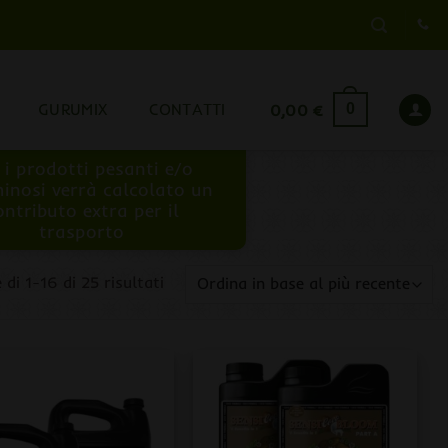
GURUMIX
CONTATTI
0,00
€
0
 i prodotti pesanti e/o
inosi verrà calcolato un
ontributo extra per il
trasporto
Ordina
 di 1-16 di 25 risultati
in
base
al
più
recente