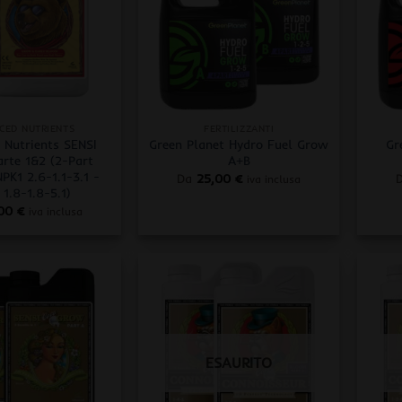
+
+
CED NUTRIENTS
FERTILIZZANTI
 Nutrients SENSI
Green Planet Hydro Fuel Grow
Gr
rte 1&2 (2-Part
A+B
PK1 2.6-1.1-3.1 -
Da
25,00
€
iva inclusa
1.8-1.8-5.1)
,00
€
iva inclusa
ESAURITO