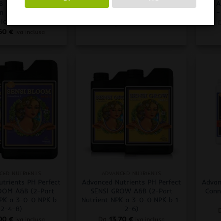
B Hydro Bloom
BAC A&B Hydro Grow Nutrition
BAC A
on – Concime di
– Concime di Crescita
–
Fioritura
Da
12,60
€
iva inclusa
,60
€
iva inclusa
+
+
CED NUTRIENTS
ADVANCED NUTRIENTS
trients PH Perfect
Advanced Nutrients PH Perfect
Advan
OOM A&B (2-Part
SENSI GROW A&B (2-Part
Conn
NPK a 3-0-0 NPK b
Nutrient NPK a 3-0-0 NPK b 1-
2-4-8)
2-6)
,00
€
Da
13,70
€
iva inclusa
iva inclusa