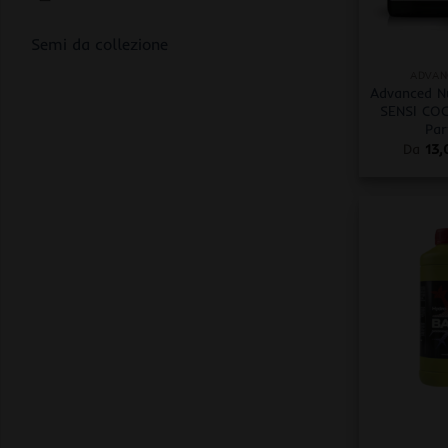
+
Semi da collezione
ADVAN
Advanced Nu
SENSI CO
Par
Da
13
+