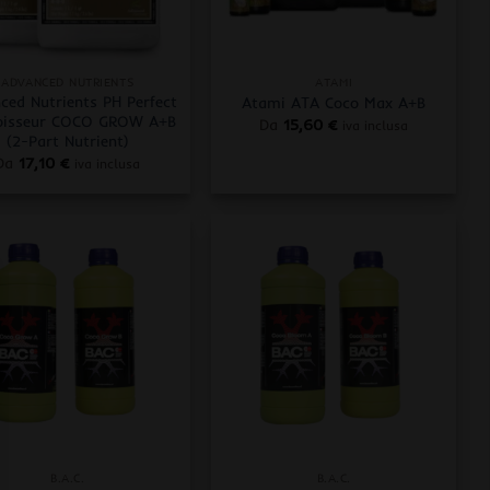
+
ADVANCED NUTRIENTS
ATAMI
ced Nutrients PH Perfect
Atami ATA Coco Max A+B
oisseur COCO GROW A+B
Da
15,60
€
iva inclusa
(2-Part Nutrient)
Da
17,10
€
iva inclusa
+
B.A.C.
B.A.C.