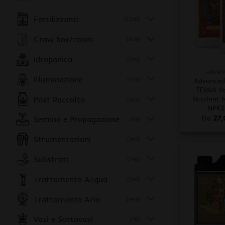
Fertilizzanti
(1220)
Grow box/room
(168)
+
Idroponica
(219)
ADVAN
Illuminazione
(501)
Advanced
TERRA Pa
Post Raccolto
Nutrient N
(553)
NPK2 
Da
27
Semina e Propagazione
(93)
Strumentazioni
(345)
Substrati
(130)
Trattamento Acqua
(234)
Trattamento Aria
(393)
Vasi e Sottovasi
(76)