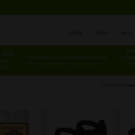
HOME
SHOP
BLOG
Per
i 100€
volum
Trovi tanti altri prodotti del settore
onto
c
su
www.greencountryexpress.com
EED
Visualizzazione