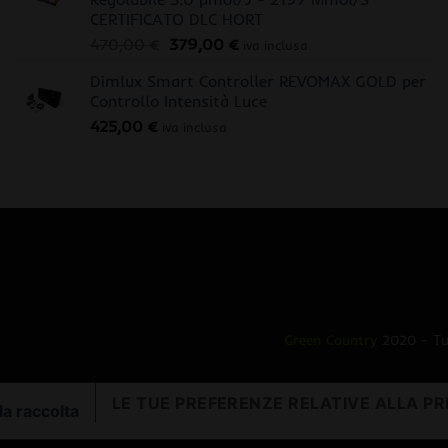
CERTIFICATO DLC HORT
Il
Il
470,00
€
379,00
€
iva inclusa
prezzo
prezzo
Dimlux Smart Controller REVOMAX GOLD per
originale
attuale
Controllo Intensità Luce
era:
è:
425,00
€
470,00 €.
379,00 €.
iva inclusa
Green Country
2020 - Tut
LE TUE PREFERENZE RELATIVE ALLA PR
la raccolta