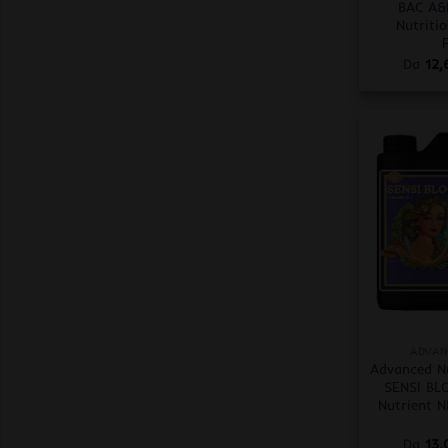
BAC A&
Nutriti
Da
12
+
ADVAN
Advanced Nu
SENSI BL
Nutrient 
Da
13