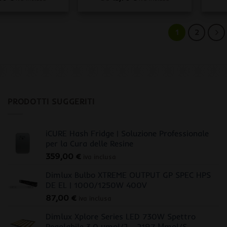
1
2
PRODOTTI SUGGERITI
iCURE Hash Fridge | Soluzione Professionale
per la Cura delle Resine
359,00
€
iva inclusa
Dimlux Bulbo XTREME OUTPUT GP SPEC HPS
DE EL | 1000/1250W 400V
87,00
€
iva inclusa
Dimlux Xplore Series LED 730W Spettro
Regolabile 3.0 μmol/J - 2197 Μmol/S