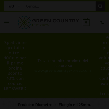
Salta
Cerca:
ai
contenuti
0
P
Spedizione
pro
gratuita
pe
oltre i
100€ e per
volu
Trovi tanti altri prodotti del
il primo
v
settore su
ordine
cal
www.greencountryexpress.com
sconto
10% con
cont
codice:
ext
LETSWEED
tra
Prodotto Diametro
/
Flangia ⌀ 125mm.