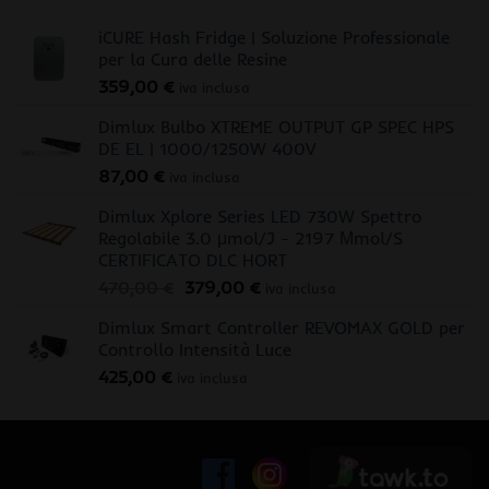
iCURE Hash Fridge | Soluzione Professionale
per la Cura delle Resine
359,00
€
iva inclusa
Dimlux Bulbo XTREME OUTPUT GP SPEC HPS
DE EL | 1000/1250W 400V
87,00
€
iva inclusa
Dimlux Xplore Series LED 730W Spettro
Regolabile 3.0 μmol/J - 2197 Μmol/S
CERTIFICATO DLC HORT
Il
Il
470,00
€
379,00
€
iva inclusa
prezzo
prezzo
Dimlux Smart Controller REVOMAX GOLD per
originale
attuale
Controllo Intensità Luce
era:
è:
425,00
€
470,00 €.
379,00 €.
iva inclusa