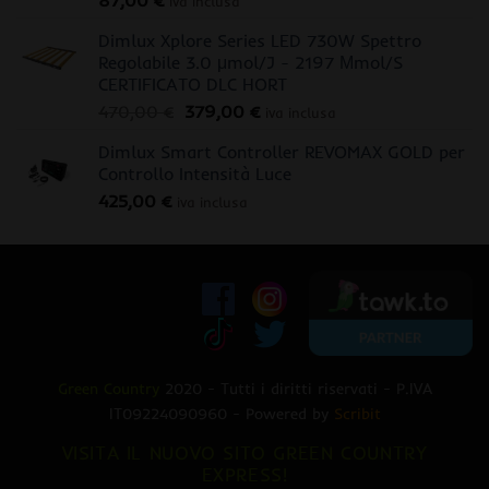
87,00
€
iva inclusa
Dimlux Xplore Series LED 730W Spettro
Regolabile 3.0 μmol/J - 2197 Μmol/S
CERTIFICATO DLC HORT
Il
Il
470,00
€
379,00
€
iva inclusa
prezzo
prezzo
Dimlux Smart Controller REVOMAX GOLD per
originale
attuale
Controllo Intensità Luce
era:
è:
425,00
€
470,00 €.
379,00 €.
iva inclusa
Green Country
2020 - Tutti i diritti riservati - P.IVA
IT09224090960 - Powered by
Scribit
VISITA IL NUOVO SITO GREEN COUNTRY
EXPRESS!