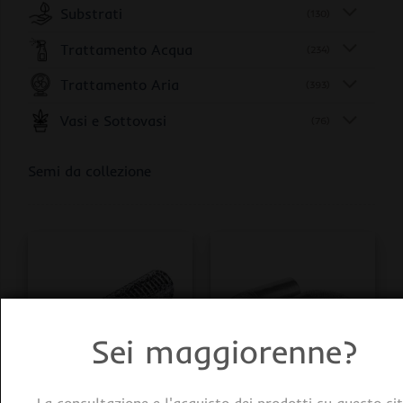
Substrati
(130)
Trattamento Acqua
(234)
Trattamento Aria
(393)
Vasi e Sottovasi
(76)
Semi da collezione
Sei maggiorenne?