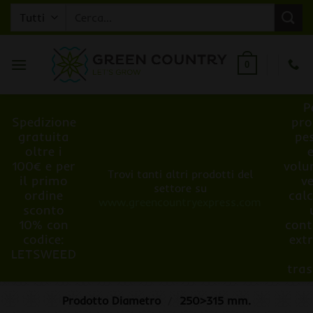
Salta
Cerca:
ai
contenuti
0
P
Spedizione
pro
gratuita
pe
oltre i
100€ e per
volu
Trovi tanti altri prodotti del
il primo
v
settore su
ordine
cal
www.greencountryexpress.com
sconto
10% con
cont
codice:
ext
LETSWEED
tra
Prodotto Diametro
/
250>315 mm.