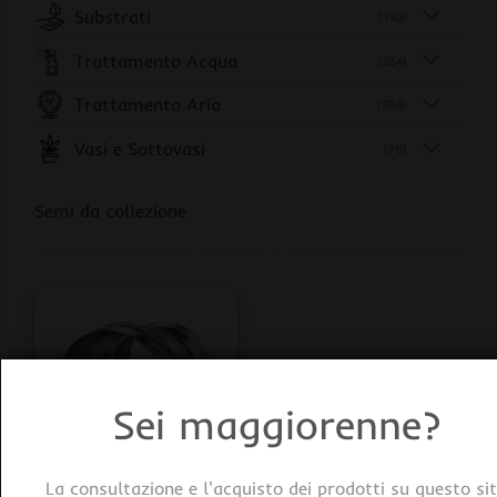
Substrati
(130)
Trattamento Acqua
(234)
Trattamento Aria
(393)
Vasi e Sottovasi
(76)
Semi da collezione
Sei maggiorenne?
La consultazione e l'acquisto dei prodotti su questo si