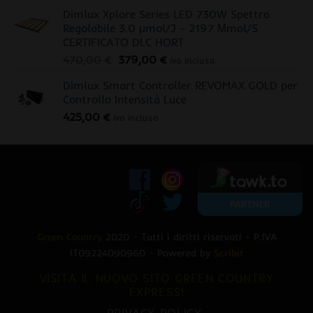
Dimlux Xplore Series LED 730W Spettro
Regolabile 3.0 μmol/J - 2197 Μmol/S
CERTIFICATO DLC HORT
Il
Il
470,00
€
379,00
€
iva inclusa
prezzo
prezzo
Dimlux Smart Controller REVOMAX GOLD per
originale
attuale
Controllo Intensità Luce
era:
è:
425,00
€
470,00 €.
379,00 €.
iva inclusa
Green Country
2020 - Tutti i diritti riservati - P.IVA
IT09224090960 - Powered by
Scribit
VISITA IL NUOVO SITO GREEN COUNTRY
EXPRESS!
PRIVACY POLICY