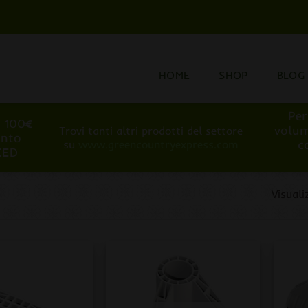
HOME
SHOP
BLOG
Per
i 100€
volum
Trovi tanti altri prodotti del settore
onto
c
su
www.greencountryexpress.com
EED
Visuali