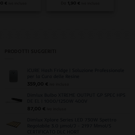
90
€
Da
1,90
€
iva inclusa
iva inclusa
PRODOTTI SUGGERITI
iCURE Hash Fridge | Soluzione Professionale
per la Cura delle Resine
359,00
€
iva inclusa
Dimlux Bulbo XTREME OUTPUT GP SPEC HPS
DE EL | 1000/1250W 400V
87,00
€
iva inclusa
Dimlux Xplore Series LED 730W Spettro
Regolabile 3.0 μmol/J - 2197 Μmol/S
CERTIFICATO DLC HORT