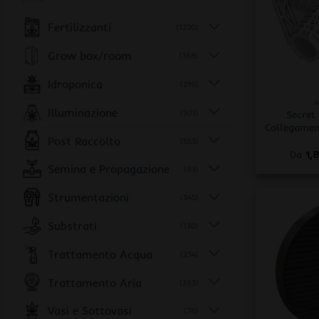
Fertilizzanti
(1220)
Grow box/room
(168)
+
Idroponica
(219)
A
Illuminazione
(501)
Secret
Collegamen
Post Raccolto
(553)
Da
1,
Semina e Propagazione
(93)
Strumentazioni
(345)
Substrati
(130)
Trattamento Acqua
(234)
Trattamento Aria
(393)
Vasi e Sottovasi
(76)