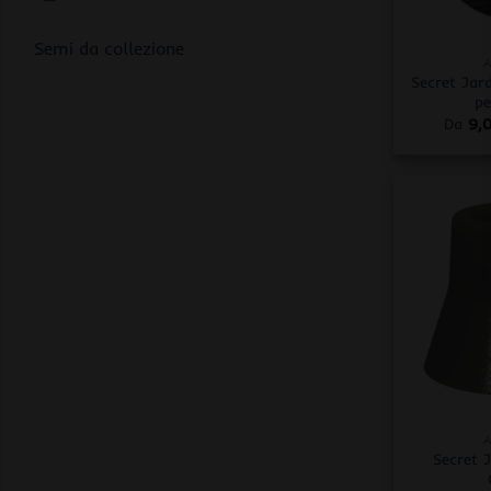
+
Semi da collezione
A
Secret Jard
pe
Da
9,
+
A
Secret J