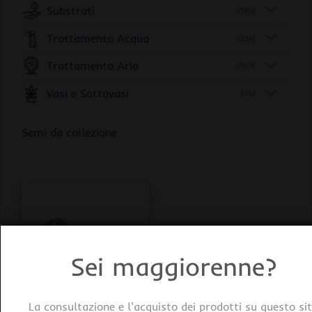
Substrati
(130)
Trattamento Acqua
(234)
Trattamento Aria
(393)
Vasi e Sottovasi
(76)
Semi da collezione
Sei maggiorenne?
La consultazione e l'acquisto dei prodotti su questo si