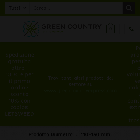
Salta
Cerca:
ai
contenuti
0
P
Spedizione
pro
gratuita
pe
oltre i
100€ e per
volu
Trovi tanti altri prodotti del
il primo
v
settore su
ordine
cal
www.greencountryexpress.com
sconto
10% con
cont
codice:
ext
LETSWEED
tra
Prodotto Diametro
/
110-130 mm.