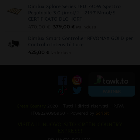
Dimlux Xplore Series LED 730W Spettro
Regolabile 3.0 μmol/J - 2197 Μmol/S
CERTIFICATO DLC HORT
Il
Il
470,00
€
379,00
€
iva inclusa
prezzo
prezzo
Dimlux Smart Controller REVOMAX GOLD per
originale
attuale
Controllo Intensità Luce
era:
è:
425,00
€
470,00 €.
379,00 €.
iva inclusa
Green Country
2020 - Tutti i diritti riservati - P.IVA
IT09224090960 - Powered by
Scribit
VISITA IL NUOVO SITO GREEN COUNTRY
EXPRESS!
PRIVACY POLICY