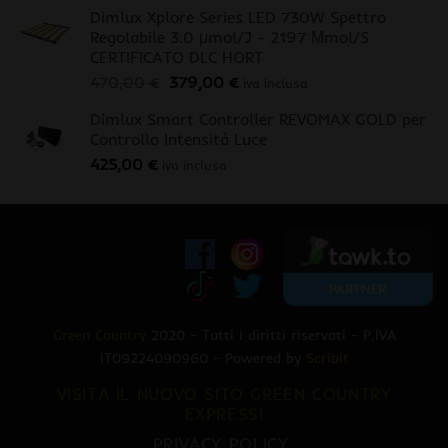
Dimlux Xplore Series LED 730W Spettro
Regolabile 3.0 μmol/J - 2197 Μmol/S
CERTIFICATO DLC HORT
Il
Il
470,00
€
379,00
€
iva inclusa
prezzo
prezzo
Dimlux Smart Controller REVOMAX GOLD per
originale
attuale
Controllo Intensità Luce
era:
è:
425,00
€
470,00 €.
379,00 €.
iva inclusa
Green Country
2020 - Tutti i diritti riservati - P.IVA
IT09224090960 - Powered by
Scribit
VISITA IL NUOVO SITO GREEN COUNTRY
EXPRESS!
PRIVACY POLICY