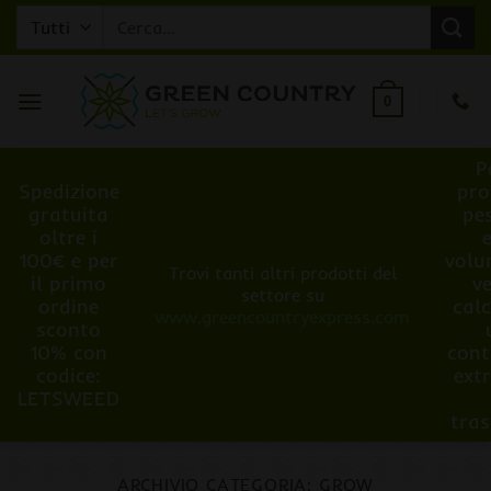
Salta
contenuto
Cerca:
ai
contenuti
0
P
Spedizione
pro
gratuita
pe
oltre i
100€ e per
volu
Trovi tanti altri prodotti del
il primo
v
settore su
ordine
cal
www.greencountryexpress.com
sconto
10% con
cont
codice:
ext
LETSWEED
tra
ARCHIVIO CATEGORIA:
GROW