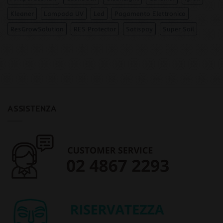
Kleaner
Lampada UV
Led
Pagamento Elettronico
ResGrowSolution
RES Protector
Satispay
Super Soil
ASSISTENZA