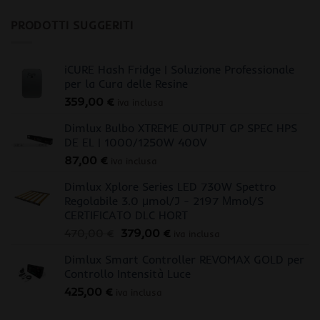
PRODOTTI SUGGERITI
iCURE Hash Fridge | Soluzione Professionale
per la Cura delle Resine
359,00
€
iva inclusa
Dimlux Bulbo XTREME OUTPUT GP SPEC HPS
DE EL | 1000/1250W 400V
87,00
€
iva inclusa
Dimlux Xplore Series LED 730W Spettro
Regolabile 3.0 μmol/J - 2197 Μmol/S
CERTIFICATO DLC HORT
Il
Il
470,00
€
379,00
€
iva inclusa
prezzo
prezzo
Dimlux Smart Controller REVOMAX GOLD per
originale
attuale
Controllo Intensità Luce
era:
è:
425,00
€
470,00 €.
379,00 €.
iva inclusa