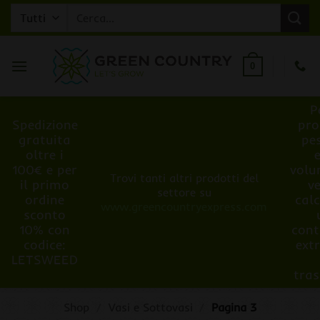
Salta
Cerca:
ai
contenuti
0
P
Spedizione
pro
gratuita
pe
oltre i
100€ e per
volu
Trovi tanti altri prodotti del
il primo
v
settore su
ordine
cal
www.greencountryexpress.com
sconto
10% con
cont
codice:
ext
LETSWEED
tra
Shop
/
Vasi e Sottovasi
/
Pagina 3