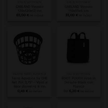
VASI E SOTTOVASI
VASI E SOTTOVASI
GARLAND Vassoio
GARLAND Vassoio
120x120x12 cm
110x55x6 cm
65,00
€
35,00
€
iva inclusa
iva inclusa
RICAMBI TERRA AQUATICA
VASI E SOTTOVASI
Terra Aquatica by GHE
ROOT POUCH Vaso in
Net Pot 3,15″ – Vaso a
Tessuto Black con
Rete diametro 8 cm
Manico
0,49
€
Da
6,20
€
iva inclusa
iva inclusa