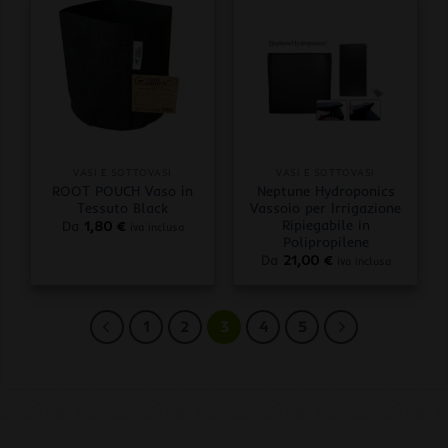
VASI E SOTTOVASI
VASI E SOTTOVASI
ROOT POUCH Vaso in
Neptune Hydroponics
Tessuto Black
Vassoio per Irrigazione
Ripiegabile in
Da
1,80
€
iva inclusa
Polipropilene
Da
21,00
€
iva inclusa
1
2
3
4
5