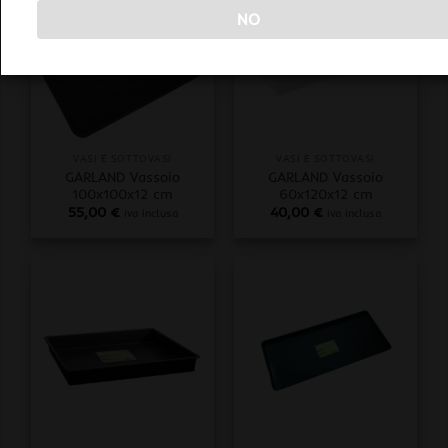
NO
ESAURITO
VASI E SOTTOVASI
VASI E SOTTOVASI
GARLAND Vassoio
GARLAND Vassoio
100x100x12 cm
60x120x12 cm
55,00
€
40,00
€
iva inclusa
iva inclusa