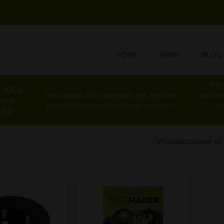
HOME
SHOP
BLOG
Per
i 100€
volum
Trovi tanti altri prodotti del settore
onto
c
su
www.greencountryexpress.com
EED
Visualizzazione di