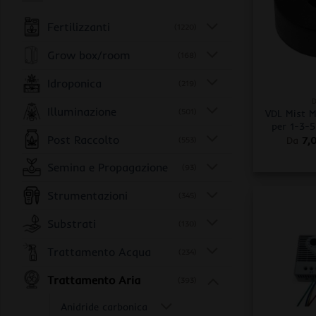
Fertilizzanti
(1220)
Grow box/room
(168)
+
Idroponica
(219)
Illuminazione
(501)
VDL Mist M
per 1-3-
Post Raccolto
Da
7,
(553)
Semina e Propagazione
(93)
Strumentazioni
(345)
Substrati
(130)
Trattamento Acqua
(234)
Trattamento Aria
(393)
Anidride carbonica