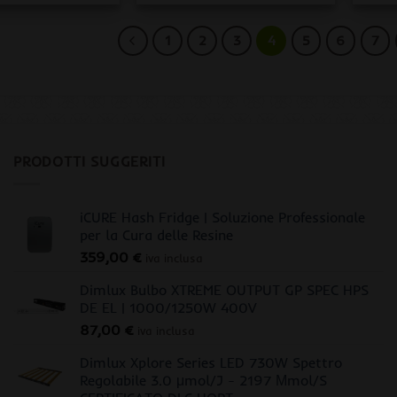
1
2
3
4
5
6
7
PRODOTTI SUGGERITI
iCURE Hash Fridge | Soluzione Professionale
per la Cura delle Resine
359,00
€
iva inclusa
Dimlux Bulbo XTREME OUTPUT GP SPEC HPS
DE EL | 1000/1250W 400V
87,00
€
iva inclusa
Dimlux Xplore Series LED 730W Spettro
Regolabile 3.0 μmol/J - 2197 Μmol/S