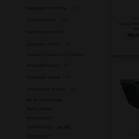
+
Cablaggio condotte
CLI
Climatizzatori
OptiClima
Se
Condotte flessibili
165,
Controllo Odori
Destratificatori e Circolatori
Deumidificatori
Estrattori d'aria
Introduttori d'aria
Kit di Aspirazione
Raffrescatori
Riscaldatori
+
Sanificazione con UVC
Silenziatori
CLI