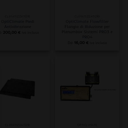
+
CLIMATIZZATORI
CLIMATIZZATORI
OptiClimate Piedi
OptiClimate Flowfilter
Antivibrazione
Flangia di Riduzione per
Plenumbox Sistemi PRO3 e
a
200,00
€
iva inclusa
PRO4
Da
16,00
€
iva inclusa
+
CLIMATIZZATORI
OPTICLIMATE