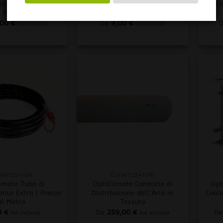
te Plenumbox per
Pure Factory Dust Defender
OptiC
i PRO3 e PRO4
Filtro di Immissione
,00
€
Da
9,00
€
iva inclusa
iva inclusa
+
+
MATIZZATORI
CLIMATIZZATORI
imate Tubo di
OptiClimate Condotte di
Opt
nto Extra | Prezzo
Distribuzione dell’Aria in
Coole
al Metro
Tessuto
0
€
Da
259,00
€
Da
iva inclusa
iva inclusa