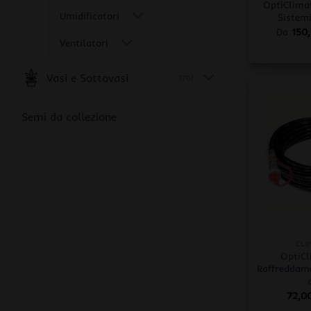
OptiClima
Umidificatori
Sistem
Da
150
Ventilatori
Vasi e Sottovasi
(76)
Semi da collezione
+
CLI
OptiCl
Raffreddame
72,0