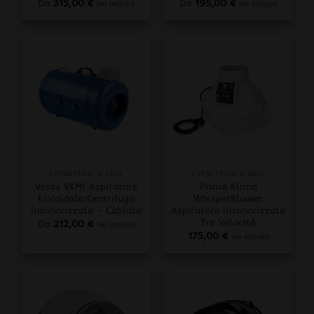
Da
315,00
€
Da
195,00
€
iva inclusa
iva inclusa
ESTRATTORI D'ARIA
ESTRATTORI D'ARIA
Vents VKMI Aspiratore
Prima Klima
Elicoidale/Centrifugo
WhisperBlower
Insonorizzato – Cablato
Aspiratore Insonorizzato
Tre Velocità
Da
212,00
€
iva inclusa
175,00
€
iva inclusa