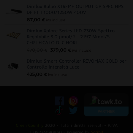
Dimlux Bulbo XTREME OUTPUT GP SPEC HPS
DE EL | 1000/1250W 400V
87,00
€
iva inclusa
Dimlux Xplore Series LED 730W Spettro
Regolabile 3.0 μmol/J - 2197 Μmol/S
CERTIFICATO DLC HORT
Il
Il
470,00
€
379,00
€
iva inclusa
prezzo
prezzo
Dimlux Smart Controller REVOMAX GOLD per
originale
attuale
Controllo Intensità Luce
era:
è:
425,00
€
470,00 €.
379,00 €.
iva inclusa
Green Country
2020 - Tutti i diritti riservati - P.IVA
IT09224090960 - Powered by
Scribit