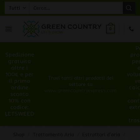
Salta
Cerca:
ai
contenuti
0
P
Spedizione
pro
gratuita
pe
oltre i
100€ e per
volu
Trovi tanti altri prodotti del
il primo
v
settore su
ordine
cal
www.greencountryexpress.com
sconto
10% con
cont
codice:
ext
LETSWEED
tra
Shop
/
Trattamento Aria
/
Estrattori d'aria
/