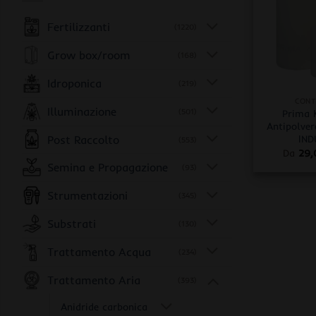
Fertilizzanti
(1220)
Grow box/room
(168)
+
Idroponica
(219)
CONT
Illuminazione
(501)
Prima K
Antipolver
Post Raccolto
IND
(553)
Da
29
Semina e Propagazione
(93)
Strumentazioni
(345)
Substrati
(130)
Trattamento Acqua
(234)
Trattamento Aria
(393)
Anidride carbonica