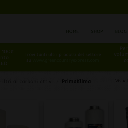
HOME
SHOP
BLOG
Per
i 100€
volum
Trovi tanti altri prodotti del settore
onto
c
su
www.greencountryexpress.com
EED
Visual
Filtri ai carboni attivi
/
PrimaKlima