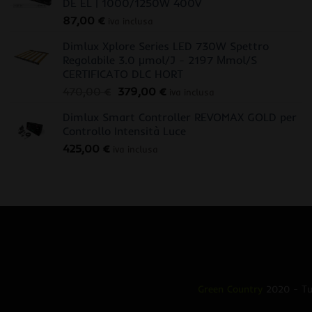
DE EL | 1000/1250W 400V
87,00
€
iva inclusa
Dimlux Xplore Series LED 730W Spettro
Regolabile 3.0 μmol/J - 2197 Μmol/S
CERTIFICATO DLC HORT
Il
Il
470,00
€
379,00
€
iva inclusa
prezzo
prezzo
Dimlux Smart Controller REVOMAX GOLD per
originale
attuale
Controllo Intensità Luce
era:
è:
425,00
€
470,00 €.
379,00 €.
iva inclusa
Green Country
2020 - Tut