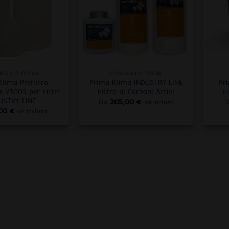
+
+
ROLLO ODORI
CONTROLLO ODORI
lima Prefiltro
Prima Klima INDUSTRY LINE
Pr
e V300S per Filtri
Filtro ai Carboni Attivi
Fi
USTRY LINE
Da
205,00
€
iva inclusa
,00
€
iva inclusa