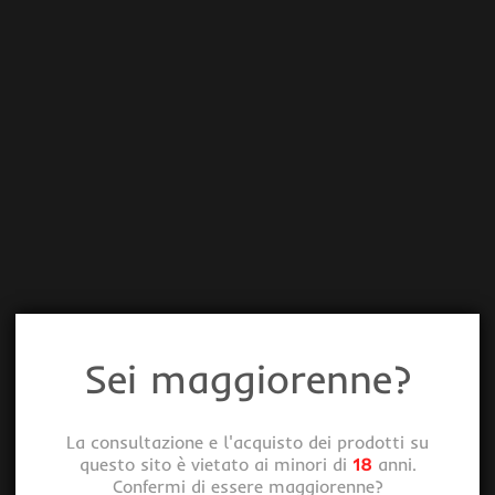
Sei maggiorenne?
La consultazione e l'acquisto dei prodotti su
questo sito è vietato ai minori di
18
anni.
Confermi di essere maggiorenne?